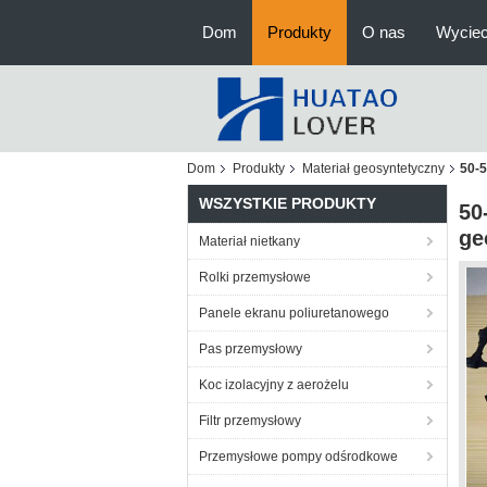
Dom
Produkty
O nas
Wyciec
Dom
Produkty
Materiał geosyntetyczny
50-5
WSZYSTKIE PRODUKTY
50
ge
Materiał nietkany
Rolki przemysłowe
Panele ekranu poliuretanowego
Pas przemysłowy
Koc izolacyjny z aerożelu
Filtr przemysłowy
Przemysłowe pompy odśrodkowe