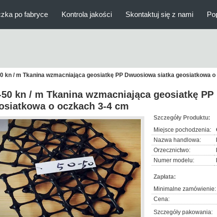
zka po fabryce
Kontrola jakości
Skontaktuj się z nami
Po
0 kn / m Tkanina wzmacniająca geosiatkę PP Dwuosiowa siatka geosiatkowa o
-50 kn / m Tkanina wzmacniająca geosiatkę PP
osiatkowa o oczkach 3-4 cm
Szczegóły Produktu:
Miejsce pochodzenia:
Nazwa handlowa:
Orzecznictwo:
Numer modelu:
Zapłata:
Minimalne zamówienie:
Cena:
Szczegóły pakowania: