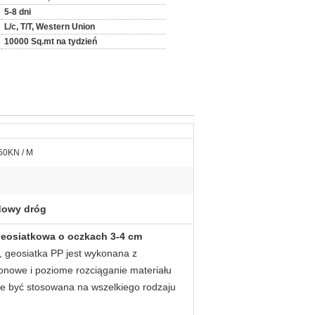
5-8 dni
L/c, T/T, Western Union
10000 Sq.mt na tydzień
 50KN / M
dowy dróg
geosiatkowa o oczkach 3-4 cm
,
geosiatka PP
jest wykonana z
ionowe i poziome rozciąganie materiału
e być stosowana na
wszelkiego rodzaju