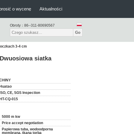
prosić o wycenę
Aktualności
Obroty：
86--311-80690567
Go
 oczkach 3-4 cm
 Dwuosiowa siatka
CHINY
Huatao
ISO, CE, SGS Inspection
HT-CQ-015
5000 m kw
Price accept negotiation
Papierowa tuba, wodoodporna
membrana, tkana torba