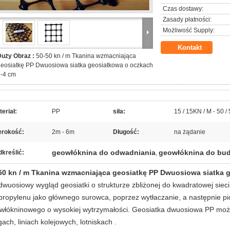
Czas dostawy:
Zasady płatności:
Możliwość Supply:
Kontakt
Duży Obraz :
50-50 kn / m Tkanina wzmacniająca
eosiatkę PP Dwuosiowa siatka geosiatkowa o oczkach
3-4 cm
eriał:
PP
siła:
15 / 15KN / M - 50 /
erokość:
2m - 6m
Długość:
na żądanie
geowłóknina do odwadniania
geowłóknina do bu
kreślić:
,
50 kn / m Tkanina wzmacniająca geosiatkę PP Dwuosiowa siatka 
dwuosiowy
wygląd
geosiatki
o strukturze zbliżonej do kwadratowej sieci
ipropylenu jako głównego surowca, poprzez wytłaczanie, a następnie p
włókninowego o wysokiej wytrzymałości.
Geosiatka dwuosiowa PP
moż
gach, liniach kolejowych, lotniskach
.