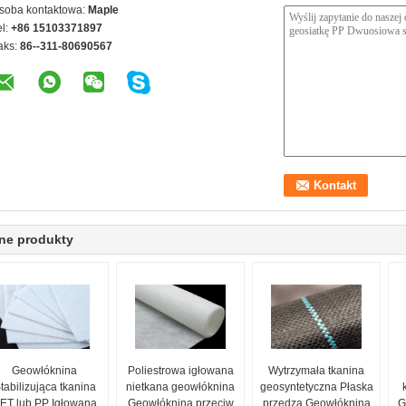
soba kontaktowa:
Maple
el:
+86 15103371897
aks:
86--311-80690567
ne produkty
Geowłóknina
Poliestrowa igłowana
Wytrzymała tkanina
tabilizująca tkanina
nietkana geowłóknina
geosyntetyczna Płaska
ET lub PP Igłowana
Geowłóknina przeciw
przędza Geowłóknina
G