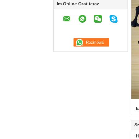
Im Online Czat teraz
E
Sz
H