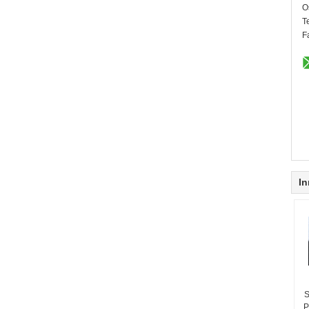
O
T
F
In
S
P