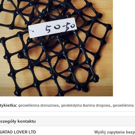
,
,
tykietka:
geowłóknina drenażowa
geotekstylna tkanina drogowa
geowłóknina f
czegóły kontaktu
UATAO LOVER LTD
Wyślij zapytanie bez