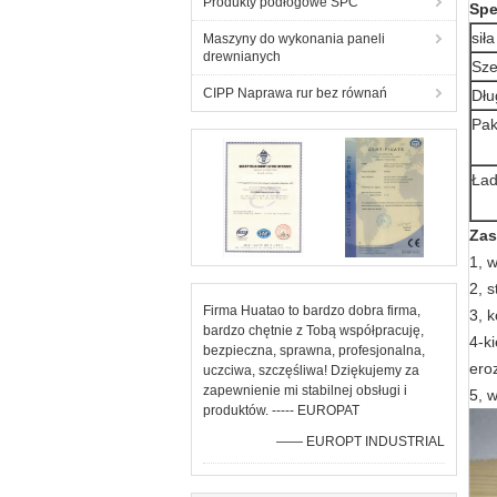
Produkty podłogowe SPC
Spe
siła
Maszyny do wykonania paneli
drewnianych
Sze
CIPP Naprawa rur bez równań
Dłu
Pak
Ład
Zas
1, w
2, 
Firma Huatao to bardzo dobra firma,
3, 
bardzo chętnie z Tobą współpracuję,
4-k
bezpieczna, sprawna, profesjonalna,
eroz
uczciwa, szczęśliwa! Dziękujemy za
zapewnienie mi stabilnej obsługi i
5, 
produktów. ----- EUROPAT
—— EUROPT INDUSTRIAL