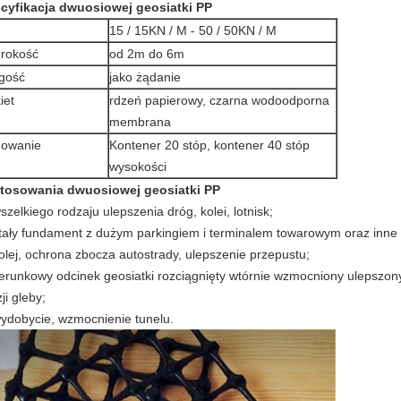
cyfikacja
dwuosiowej geosiatki PP
15 / 15KN / M - 50 / 50KN / M
rokość
od 2m do 6m
gość
jako żądanie
iet
rdzeń papierowy, czarna wodoodporna
membrana
owanie
Kontener 20 stóp, kontener 40 stóp
wysokości
tosowania dwuosiowej geosiatki PP
szelkiego rodzaju ulepszenia dróg, kolei, lotnisk;
stały fundament z dużym parkingiem i terminalem towarowym oraz inne 
kolej, ochrona zbocza autostrady, ulepszenie przepustu;
ierunkowy odcinek geosiatki rozciągnięty wtórnie wzmocniony ulepszon
ji gleby;
wydobycie, wzmocnienie tunelu.