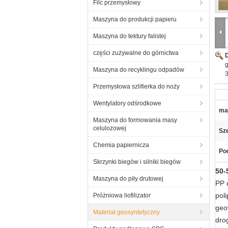
Filc przemysłowy
Maszyna do produkcji papieru
Maszyna do tektury falistej
części zużywalne do górnictwa
g
Maszyna do recyklingu odpadów
Przemysłowa szlifierka do noży
Wentylatory odśrodkowe
mat
Maszyna do formowania masy
celulozowej
Sz
Chemia papiernicza
Pod
Skrzynki biegów i silniki biegów
50-
Maszyna do piły drutowej
PP 
pol
Próżniowa liofilizator
geo
Materiał geosyntetyczny
dro