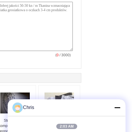
(
0
/ 3000)
Chris
Struktura sieci
PP Ciągłe włókno
kompozytowej Hdpe
Geowłóknina Drogowa
2:03 AM
eonet o szerokości 4
włóknina Odporność na