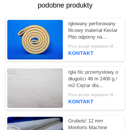
SITEMAP
podobne produkty
PRIVACY
Igłowany perforowany
POLICY
filcowy materiał Kevlar
Pbo odporny na
wysokie temperatury
Price accept negotiation MOQ:1 metr kwadratowy
KONTAKT
Igła filc przemysłowy o
długości 48 m 2400 g /
m2 Ciężar dla
przemysłu
Price accept negotiation MOQ:Jeden szt
cementowego
KONTAKT
Grubość 12 mm
Monforts Machine