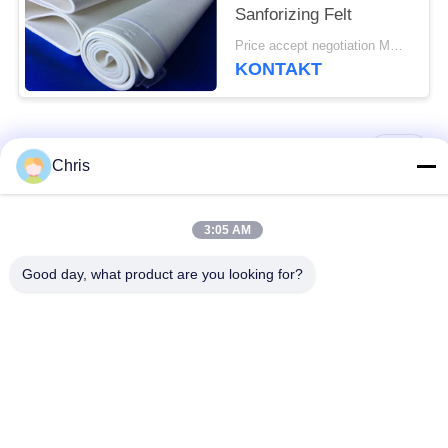
Sanforizing Felt
Price accept negotiation MOQ:1 kawałek
KONTAKT
popularne kategorie
Wszystko
Chris
Materiał nietkany
Rolki przemysłowe
3:05 AM
Good day, what product are you looking for?
Panele ekranu
Pas przemysłowy
poliuretanowego
Koc izolacyjny z
Filtr przemysłowy
aerożelu
Przemysłowe pompy