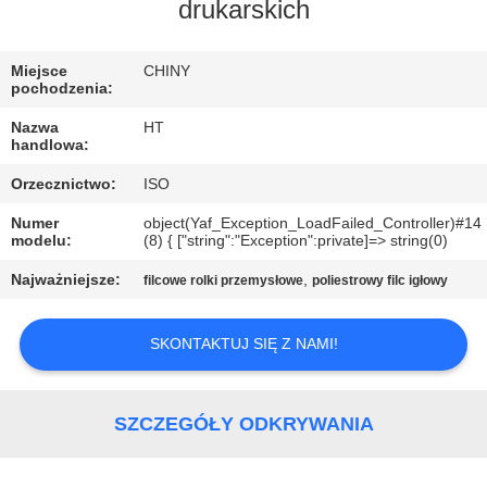
KONTROLA
drukarskich
JAKOŚCI
Miejsce
CHINY
pochodzenia:
SKONTAKTUJ
Nazwa
HT
SIĘ
handlowa:
Z
Orzecznictwo:
ISO
NAMI
Numer
object(Yaf_Exception_LoadFailed_Controller)#14
modelu:
(8) { ["string":"Exception":private]=> string(0)
Najważniejsze:
,
AKTUALNOŚCI
filcowe rolki przemysłowe
poliestrowy filc igłowy
SKONTAKTUJ SIĘ Z NAMI!
POPROSIĆ
O
WYCENĘ
SZCZEGÓŁY ODKRYWANIA