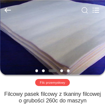
HUATAO
LOVER
LTD.
All
Rights
Reserved.
DOM
PRODUKTY
O
NAS
WYCIECZKA
PO
Filc przemysłowy
FABRYCE
Filcowy pasek filcowy z tkaniny filcowej
o grubości 260c do maszyn