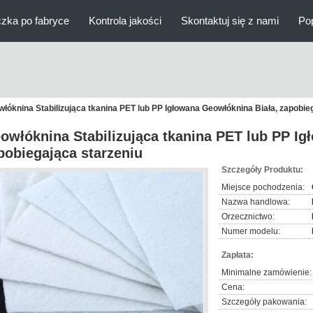
zka po fabryce
Kontrola jakości
Skontaktuj się z nami
Po
łóknina Stabilizująca tkanina PET lub PP Igłowana Geowłóknina Biała, zapobie
owłóknina Stabilizująca tkanina PET lub PP Ig
pobiegająca starzeniu
Szczegóły Produktu:
Miejsce pochodzenia:
Nazwa handlowa:
Orzecznictwo:
Numer modelu:
Zapłata:
Minimalne zamówienie:
Cena:
Szczegóły pakowania: