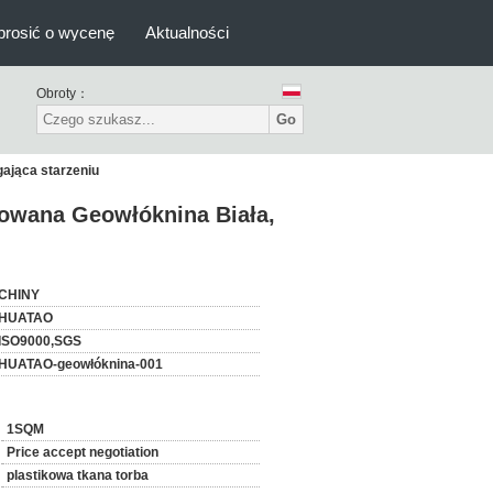
prosić o wycenę
Aktualności
Obroty：
Go
gająca starzeniu
łowana Geowłóknina Biała,
CHINY
HUATAO
ISO9000,SGS
HUATAO-geowłóknina-001
1SQM
Price accept negotiation
plastikowa tkana torba