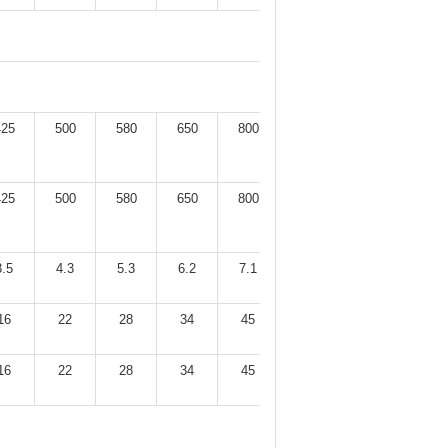
425
500
580
650
800
950
425
500
580
650
800
950
3.5
4.3
5.3
6.2
7.1
8.0
16
22
28
34
45
55
16
22
28
34
45
55