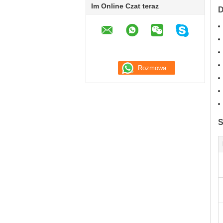
Im Online Czat teraz
D
S