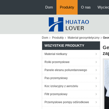
Dom
Produkty
O nas
Wyciec
Dom
Produkty
Materiał geosyntetyczny
Geow
WSZYSTKIE PRODUKTY
Ge
za
Materiał nietkany
Rolki przemysłowe
Panele ekranu poliuretanowego
Pas przemysłowy
Koc izolacyjny z aerożelu
Filtr przemysłowy
Przemysłowe pompy odśrodkowe