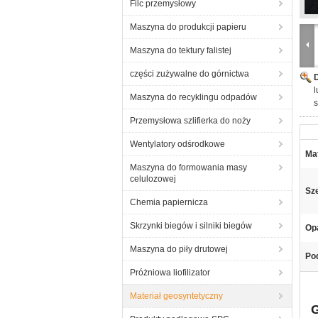
Filc przemysłowy
Maszyna do produkcji papieru
Maszyna do tektury falistej
części zużywalne do górnictwa
l
Maszyna do recyklingu odpadów
s
Przemysłowa szlifierka do noży
Wentylatory odśrodkowe
Mat
Maszyna do formowania masy
celulozowej
Sz
Chemia papiernicza
Skrzynki biegów i silniki biegów
Op
Maszyna do piły drutowej
Pod
Próżniowa liofilizator
Materiał geosyntetyczny
G