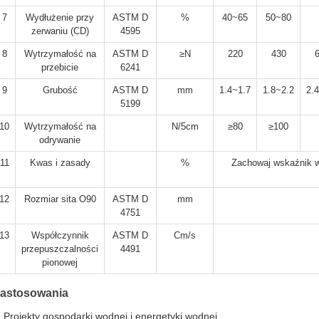
7
Wydłużenie przy
ASTM D
%
40~65
50~80
zerwaniu (CD)
4595
8
Wytrzymałość na
ASTM D
≥N
220
430
przebicie
6241
9
Grubość
ASTM D
mm
1.4~1.7
1.8~2.2
2.
5199
10
Wytrzymałość na
N/5cm
≥80
≥100
odrywanie
11
Kwas i zasady
%
Zachowaj wskaźnik w
12
Rozmiar sita O90
ASTM D
mm
4751
13
Współczynnik
ASTM D
Cm/s
przepuszczalności
4491
pionowej
astosowania
Projekty gospodarki wodnej i energetyki wodnej