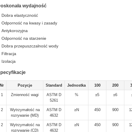
oskonała wydajność
Dobra elastyczność
Odporność na kwasy i zasady
Antykorozyjna
Odporność na starzenie
Dobra przepuszczalność wody
Filtracja
Izolacja
pecyfikacje
Nr
Pozycje
Standard
Jednostka
100
200
1
Zmienność wagi
ASTM D
%
±5
±6
5261
2
Wytrzymałość na
ASTM D
≥N
450
900
1
rozrywanie (MD)
4632
2
Wytrzymałość na
ASTM D
≥N
450
900
1
rozrywanie (CD)
4632