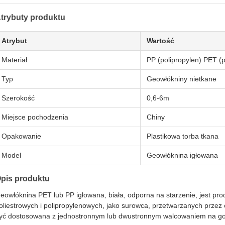
trybuty produktu
Atrybut
Wartość
Materiał
PP (polipropylen) PET (p
Typ
Geowłókniny nietkane
Szerokość
0,6-6m
Miejsce pochodzenia
Chiny
Opakowanie
Plastikowa torba tkana
Model
Geowłóknina igłowana
pis produktu
eowłóknina PET lub PP igłowana, biała, odporna na starzenie, jest pro
oliestrowych i polipropylenowych, jako surowca, przetwarzanych przez 
yć dostosowana z jednostronnym lub dwustronnym walcowaniem na go