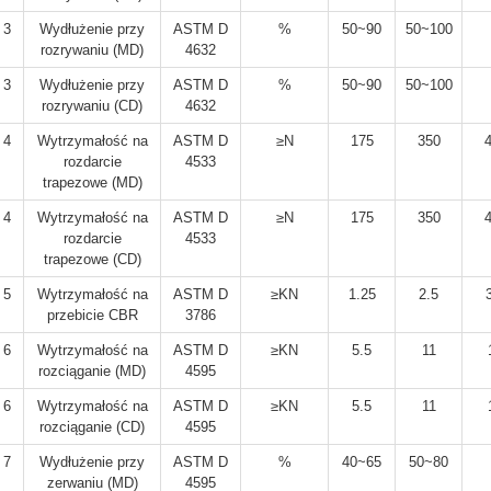
3
Wydłużenie przy
ASTM D
%
50~90
50~100
rozrywaniu (MD)
4632
3
Wydłużenie przy
ASTM D
%
50~90
50~100
rozrywaniu (CD)
4632
4
Wytrzymałość na
ASTM D
≥N
175
350
rozdarcie
4533
trapezowe (MD)
4
Wytrzymałość na
ASTM D
≥N
175
350
rozdarcie
4533
trapezowe (CD)
5
Wytrzymałość na
ASTM D
≥KN
1.25
2.5
przebicie CBR
3786
6
Wytrzymałość na
ASTM D
≥KN
5.5
11
rozciąganie (MD)
4595
6
Wytrzymałość na
ASTM D
≥KN
5.5
11
rozciąganie (CD)
4595
7
Wydłużenie przy
ASTM D
%
40~65
50~80
zerwaniu (MD)
4595