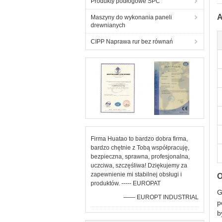
Produkty podłogowe SPC
A
Maszyny do wykonania paneli
drewnianych
CIPP Naprawa rur bez równań
Firma Huatao to bardzo dobra firma,
bardzo chętnie z Tobą współpracuję,
bezpieczna, sprawna, profesjonalna,
uczciwa, szczęśliwa! Dziękujemy za
zapewnienie mi stabilnej obsługi i
O
produktów. ----- EUROPAT
G
—— EUROPT INDUSTRIAL
p
b