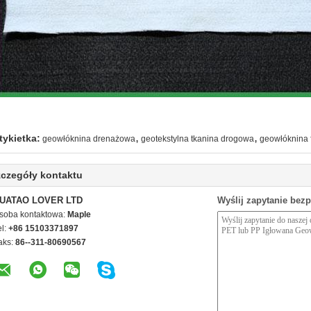
,
,
tykietka:
geowłóknina drenażowa
geotekstylna tkanina drogowa
geowłóknina f
czegóły kontaktu
UATAO LOVER LTD
Wyślij zapytanie bez
soba kontaktowa:
Maple
el:
+86 15103371897
aks:
86--311-80690567