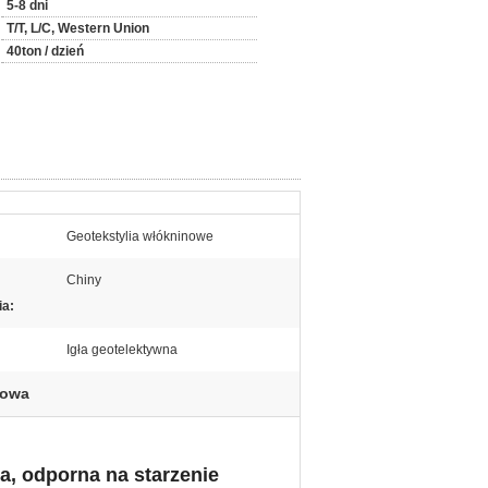
5-8 dni
T/T, L/C, Western Union
40ton / dzień
Geotekstylia włókninowe
Chiny
ia:
Igła geotelektywna
gowa
a, odporna na starzenie