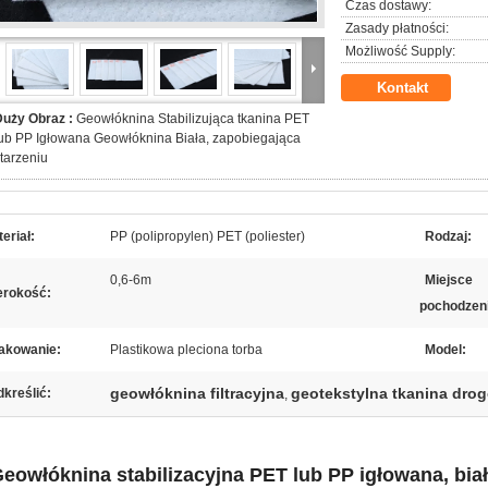
Czas dostawy:
Zasady płatności:
Możliwość Supply:
Kontakt
Duży Obraz :
Geowłóknina Stabilizująca tkanina PET
ub PP Igłowana Geowłóknina Biała, zapobiegająca
tarzeniu
eriał:
PP (polipropylen) PET (poliester)
Rodzaj:
0,6-6m
Miejsce
erokość:
pochodzen
akowanie:
Plastikowa pleciona torba
Model:
geowłóknina filtracyjna
geotekstylna tkanina dro
kreślić:
,
eowłóknina stabilizacyjna PET lub PP igłowana, biał