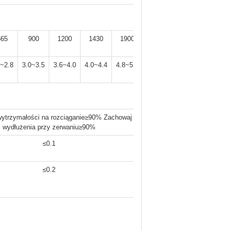
665
900
1200
1430
1900
2350
4~2.8
3.0~3.5
3.6~4.0
4.0~4.4
4.8~5.2
5.6~6.0
ytrzymałości na rozciąganie≥90% Zachowaj wskaźnik
wydłużenia przy zerwaniu≥90%
≤0.1
≤0.2