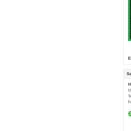
E
Sz
H
O
T
F