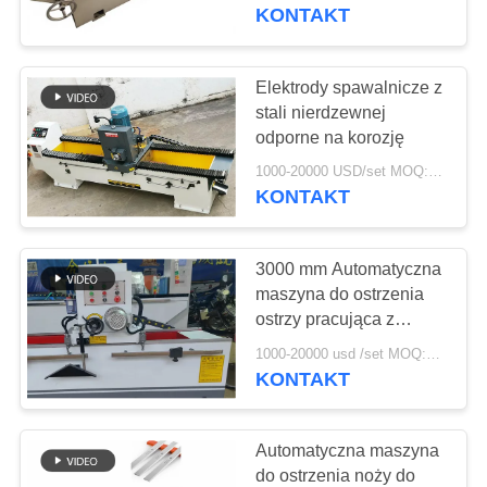
KONTROLA
KONTAKT
JAKOŚCI
Elektrody spawalnicze z
763
SKONTAKTUJ
stali nierdzewnej
Panele ekranu
odporne na korozję
SIĘ
poliuretanowego
1000-20000 USD/set MOQ:1 zestawy
Z
KONTAKT
NAMI
3000 mm Automatyczna
AKTUALNOŚCI
maszyna do ostrzenia
ostrzy pracująca z
75
wysoką precyzją
POPROSIĆ
1000-20000 usd /set MOQ:1 zestawy
KONTAKT
O
Pas przemysłowy
WYCENĘ
Automatyczna maszyna
do ostrzenia noży do