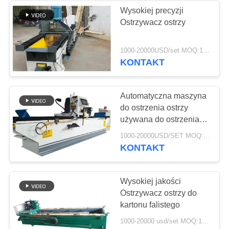
Wysokiej precyzji
Ostrzywacz ostrzy
37
Przemysłowe
1000-20000USD/set MOQ:1 zestaw
KONTAKT
pompy odśrodkowe
Automatyczna maszyna
do ostrzenia ostrzy
używana do ostrzenia
ostrzy cięcia NC
141
1000-20000USD/SET MOQ:1 zestawy
KONTAKT
Filc przemysłowy
Wysokiej jakości
Ostrzywacz ostrzy do
kartonu falistego
1000-20000 usd/set MOQ:1 zestaw