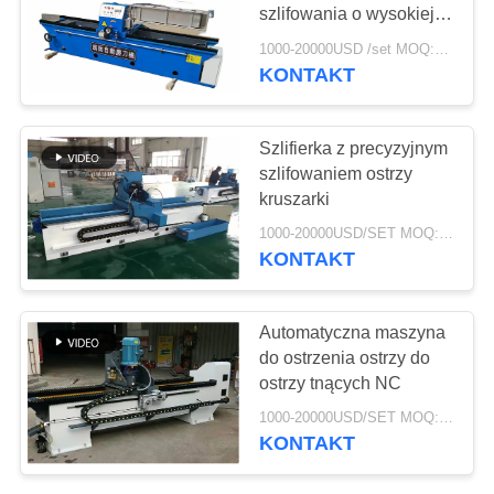
SITEMAP
szlifowania o wysokiej
precyzji
1000-20000USD /set MOQ:1 zestawy
PRIVACY
KONTAKT
78
POLICY
Koc izolacyjny z
Szlifierka z precyzyjnym
aerożelu
szlifowaniem ostrzy
kruszarki
1000-20000USD/SET MOQ:1 zestaw
KONTAKT
80
Automatyczna maszyna
do ostrzenia ostrzy do
Filtr przemysłowy
ostrzy tnących NC
1000-20000USD/SET MOQ:1 zestaw
KONTAKT