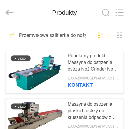
HUATAO
LOVER
LTD.
Produkty
All
Rights
Reserved.
DOM
51
Przemysłowa szlifierka do noży
Materiał nietkany
PRODUKTY
Popularny produkt
Maszyna do ostrzenia
O
ostrza Noż Grinder Noż
NAS
Grinding Machine
1000-20000USD/set MOQ:1 zestaw
KONTAKT
369
WYCIECZKA
PO
Maszyna do ostrzenia
Rolki przemysłowe
płaskich ostrzy do
FABRYCE
kruszenia odpadów z
tworzyw sztucznych
1000-20000USD/set MOQ:1 zestaw