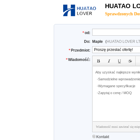
HUATAO LO
Sprawdzonych Do
od:
Do:
Maple
(
HUATAO LOVER L
Przedmiot:
Wiadomość:
Wiadomość musi zawierać się mię
Kontakt