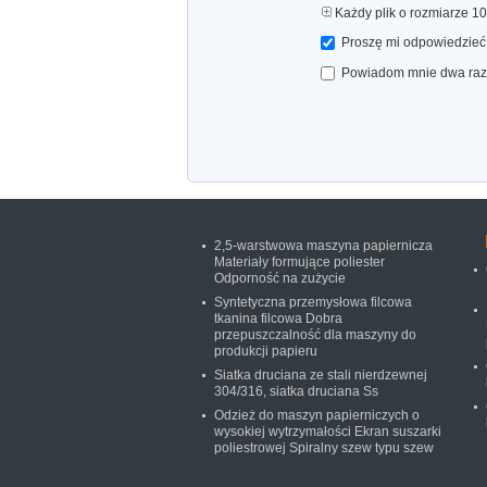
Każdy plik o rozmiarze 1
Proszę mi odpowiedzieć 
Powiadom mnie dwa razy 
2,5-warstwowa maszyna papiernicza
Materiały formujące poliester
Odporność na zużycie
Syntetyczna przemysłowa filcowa
tkanina filcowa Dobra
przepuszczalność dla maszyny do
produkcji papieru
Siatka druciana ze stali nierdzewnej
304/316, siatka druciana Ss
Odzież do maszyn papierniczych o
wysokiej wytrzymałości Ekran suszarki
poliestrowej Spiralny szew typu szew