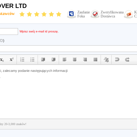
VER LTD
Zaufanie
Zweryfikowana
K
stawców
Foka
Dostawca
C
Wpisz swój e-mail id proszę.
TD
)
dzy 20-3,000 znaków!