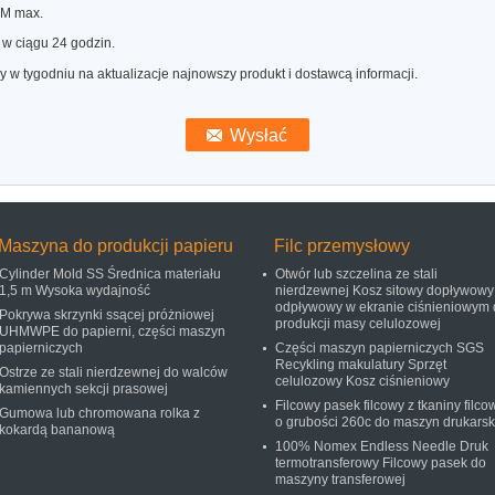
0M max.
w ciągu 24 godzin.
w tygodniu na aktualizacje najnowszy produkt i dostawcą informacji.
Maszyna do produkcji papieru
Filc przemysłowy
Cylinder Mold SS Średnica materiału
Otwór lub szczelina ze stali
1,5 m Wysoka wydajność
nierdzewnej Kosz sitowy dopływowy 
odpływowy w ekranie ciśnieniowym 
Pokrywa skrzynki ssącej próżniowej
produkcji masy celulozowej
UHMWPE do papierni, części maszyn
papierniczych
Części maszyn papierniczych SGS
Recykling makulatury Sprzęt
Ostrze ze stali nierdzewnej do walców
celulozowy Kosz ciśnieniowy
kamiennych sekcji prasowej
Filcowy pasek filcowy z tkaniny filco
Gumowa lub chromowana rolka z
o grubości 260c do maszyn drukarsk
kokardą bananową
100% Nomex Endless Needle Druk
termotransferowy Filcowy pasek do
maszyny transferowej