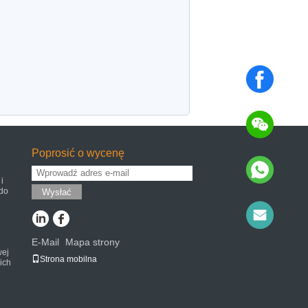
Poprosić o wycenę
i
do
Wysłać
E-Mail
Mapa strony
|
wej
Strona mobilna
ich