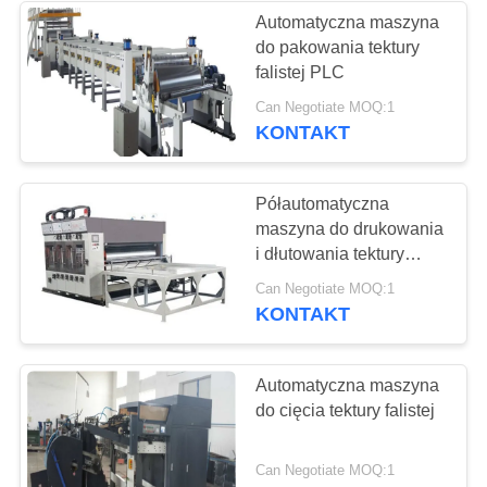
Automatyczna maszyna
do pakowania tektury
37
falistej PLC
Przemysłowe
Can Negotiate MOQ:1
KONTAKT
pompy odśrodkowe
Półautomatyczna
maszyna do drukowania
i dłutowania tektury
falistej
141
Can Negotiate MOQ:1
KONTAKT
Filc przemysłowy
Automatyczna maszyna
do cięcia tektury falistej
Can Negotiate MOQ:1