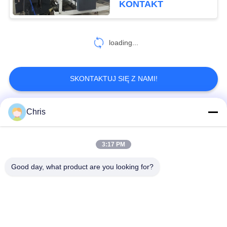
KONTAKT
478
Maszyna do
loading...
produkcji papieru
SKONTAKTUJ SIĘ Z NAMI!
Chris
popularne kategorie
Wszystko
155
Maszyna do tektury
3:17 PM
Materiał nietkany
Rolki przemysłowe
falistej
Good day, what product are you looking for?
Panele ekranu
Pas przemysłowy
poliuretanowego
Koc izolacyjny z