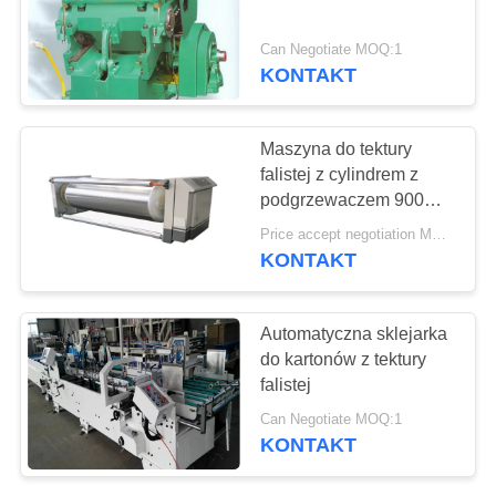
SITEMAP
Can Negotiate MOQ:1
PRIVACY
KONTAKT
78
POLICY
Koc izolacyjny z
Maszyna do tektury
aerożelu
falistej z cylindrem z
podgrzewaczem 900
mm, maszyna do
Price accept negotiation MOQ:Jeden zestaw
produkcji tektury falistej
KONTAKT
80
Automatyczna sklejarka
do kartonów z tektury
Filtr przemysłowy
falistej
Can Negotiate MOQ:1
KONTAKT