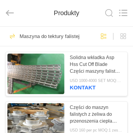
HUATAO
LOVER
LTD.
Produkty
All
Rights
Reserved.
DOM
51
Maszyna do tektury falistej
Materiał nietkany
PRODUKTY
Solidna wkładka Asp
Hss Cut Off Blade
O
Części maszyny falistej
NAS
3-12 miesięcy gwarancji
USD 1000-4000 SET MOQ:1 zestaw
KONTAKT
369
WYCIECZKA
PO
Części do maszyn
Rolki przemysłowe
falistych z żeliwa do
FABRYCE
przenoszenia ciepła
Obrotowy przegub
USD 160 per pc MOQ:1 zestaw