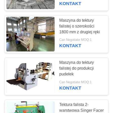
KONTROLA
przeciwkorozyjny do
KONTAKT
przenoszenia ciepła
JAKOŚCI
Maszyna do tektury
763
SKONTAKTUJ
falistej o szerokości
Panele ekranu
1800 mm z drugiej ręki
SIĘ
poliuretanowego
Can Negotiate MOQ:1
Z
KONTAKT
NAMI
Maszyna do tektury
AKTUALNOŚCI
falistej do produkcji
pudełek
75
POPROSIĆ
Can Negotiate MOQ:1
KONTAKT
O
Pas przemysłowy
WYCENĘ
Tektura falista 2-
warstwowa Singer Facer