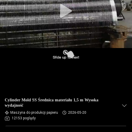
KONTROLA
JAKOŚCI
SKONTAKTUJ
SIĘ
Z
NAMI
AKTUALNOŚCI
POPROSIĆ
Cylinder Mold SS Średnica materiału 1,5 m Wysoka
O
wydajność
Maszyna do produkcji papieru
2026-05-20
WYCENĘ
12153 poglądy