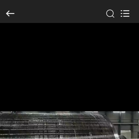
HUATAO
LOVER
LTD.
All
Rights
Reserved.
DOM
PRODUKTY
O
NAS
WYCIECZKA
PO
FABRYCE