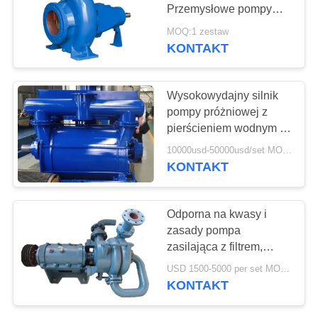
SITEMAP
Przemysłowe pompy
odśrodkowe bez
MOQ:1 zestaw
zatykania
PRIVACY
KONTAKT
78
POLICY
Koc izolacyjny z
Wysokowydajny silnik
aerożelu
pompy próżniowej z
pierścieniem wodnym ze
stali nierdzewnej
10000usd-50000usd/set MOQ:1 kawałek
KONTAKT
80
Odporna na kwasy i
zasady pompa
Filtr przemysłowy
zasilająca z filtrem,
pompa z uszczelnieniem
USD 1500-5000 per set MOQ:1 zestaw
mechanicznym
KONTAKT