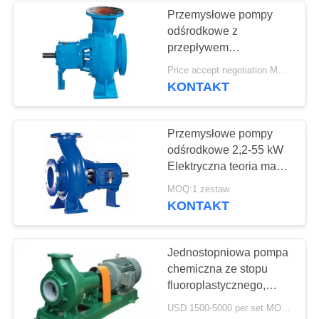
Przemysłowe pompy
odśrodkowe z
37
przepływem
Przemysłowe
dwufazowym Pulp
Price accept negotiation MOQ:1 zestaw
Produkcja papieru
KONTAKT
pompy odśrodkowe
Przemysłowe pompy
odśrodkowe 2,2-55 kW
Elektryczna teoria masy
papierniczej ze stali
141
MOQ:1 zestaw
nierdzewnej
KONTAKT
Filc przemysłowy
Jednostopniowa pompa
chemiczna ze stopu
fluoroplastycznego,
przemysłowe pompy
USD 1500-5000 per set MOQ:1 zestaw
odśrodkowe