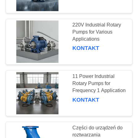
KONTROLA
JAKOŚCI
220V Industrial Rotary
763
SKONTAKTUJ
Pumps for Various
Panele ekranu
Applications
SIĘ
KONTAKT
poliuretanowego
Z
NAMI
11 Power Industrial
AKTUALNOŚCI
Rotary Pumps for
Frequency 1 Application
75
POPROSIĆ
KONTAKT
O
Pas przemysłowy
WYCENĘ
Części do urządzeń do
roztwarzania