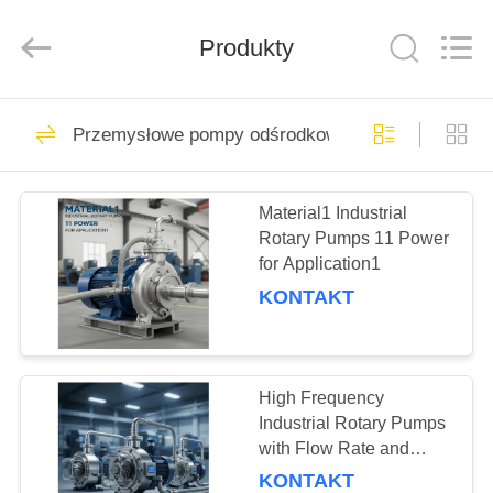
HUATAO
LOVER
LTD.
Produkty
All
Rights
Reserved.
DOM
51
Przemysłowe pompy odśrodkowe
Materiał nietkany
PRODUKTY
Material1 Industrial
Rotary Pumps 11 Power
O
for Application1
NAS
KONTAKT
369
WYCIECZKA
PO
High Frequency
Rolki przemysłowe
Industrial Rotary Pumps
FABRYCE
with Flow Rate and
Pressure
KONTAKT