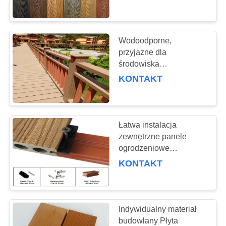
KONTROLA
JAKOŚCI
Wodoodporne,
763
SKONTAKTUJ
przyjazne dla
Panele ekranu
środowiska
SIĘ
kompozytowe panele
KONTAKT
poliuretanowego
Z
ogrodzeniowe WPC
Ogrodzenie ogrodowe
NAMI
Łatwa instalacja
AKTUALNOŚCI
zewnętrzne panele
ogrodzeniowe
75
koekstrudowane WPC
POPROSIĆ
KONTAKT
O
Pas przemysłowy
WYCENĘ
Indywidualny materiał
budowlany Płyta