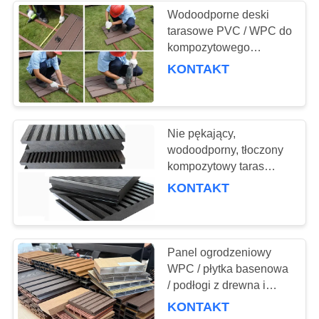
Wodoodporne deski
tarasowe PVC / WPC do
37
kompozytowego
Przemysłowe
ogrodzenia, łatwy
KONTAKT
montaż
pompy odśrodkowe
Nie pękający,
wodoodporny, tłoczony
kompozytowy taras
WPC
KONTAKT
141
Filc przemysłowy
Panel ogrodzeniowy
WPC / płytka basenowa
/ podłogi z drewna i
tworzyw sztucznych /
KONTAKT
podłogi z WPC