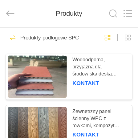
HUATAO
LOVER
LTD.
Produkty
All
Rights
Reserved.
DOM
51
Produkty podłogowe SPC
Materiał nietkany
PRODUKTY
Wodoodporna,
przyjazna dla
O
środowiska deska
NAS
tarasowa WPC o łatwej
KONTAKT
konserwacji do użytku
zewnętrznego i
369
WYCIECZKA
komercyjnego
PO
Zewnętrzny panel
Rolki przemysłowe
ścienny WPC z
FABRYCE
rowkami, kompozyt
drewno-plastik
KONTAKT