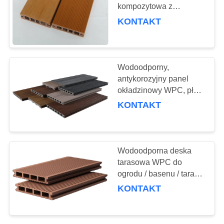
SITEMAP
kompozytowa z
tworzywa sztucznego na
KONTAKT
zewnątrz
PRIVACY
78
POLICY
Koc izolacyjny z
Wodoodporny,
aerożelu
antykorozyjny panel
okładzinowy WPC, płyty
budowlane do dekoracji
KONTAKT
domu WPC
80
Wodoodporna deska
tarasowa WPC do
Filtr przemysłowy
ogrodu / basenu / tarasu,
dostosowana do potrzeb
KONTAKT
klienta