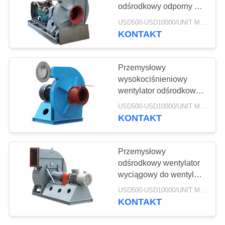
SITEMAP
odśrodkowy odporny na
wysokie temperatury
USD500-USD10000/UNIT MOQ:1 jednostka
PRIVACY
KONTAKT
78
POLICY
Koc izolacyjny z
Przemysłowy
aerożelu
wysokociśnieniowy
wentylator odśrodkowy o
wysokiej wytrzymałości
USD500-USD10000/UNIT MOQ:1 jednostka
ze stali niskostopowej
KONTAKT
80
Przemysłowy
odśrodkowy wentylator
Filtr przemysłowy
wyciągowy do wentylacji
wnętrz
USD500-USD10000/UNIT MOQ:1 jednostka
KONTAKT