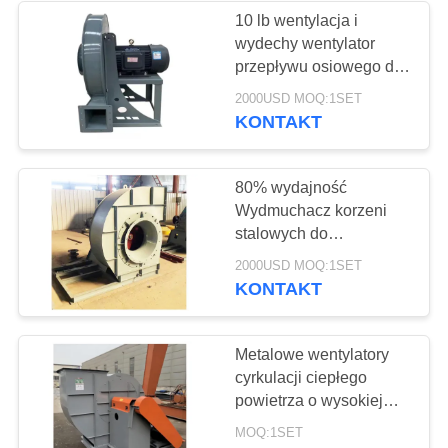
10 lb wentylacja i
wydechy wentylator
37
przepływu osiowego dla
Przemysłowe
przemysłu
2000USD MOQ:1SET
KONTAKT
pompy odśrodkowe
80% wydajność
Wydmuchacz korzeni
stalowych do
zastosowań 220V
141
2000USD MOQ:1SET
KONTAKT
Filc przemysłowy
Metalowe wentylatory
cyrkulacji ciepłego
powietrza o wysokiej
wydajności
MOQ:1SET