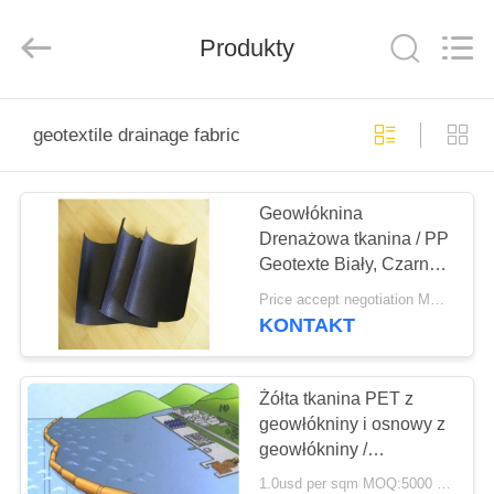
HUATAO
LOVER
LTD.
Produkty
All
Rights
Reserved.
DOM
geotextile drainage fabric
PRODUKTY
Geowłóknina
Drenażowa tkanina / PP
O
Geotexte Biały, Czarny,
NAS
Zielony
Price accept negotiation MOQ:1SQM
KONTAKT
WYCIECZKA
PO
Żółta tkanina PET z
geowłókniny i osnowy z
FABRYCE
geowłókniny /
geowłóknina
1.0usd per sqm MOQ:5000 mkw