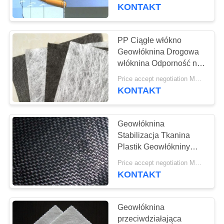
KONTROLA
KONTAKT
JAKOŚCI
PP Ciągłe włókno
SKONTAKTUJ
Geowłóknina Drogowa
włóknina Odporność na
SIĘ
alkalia
Price accept negotiation MOQ:100sq.m.
Z
KONTAKT
NAMI
Geowłóknina
AKTUALNOŚCI
Stabilizacja Tkanina
Plastik Geowłókniny
szerokość 1m-8m Kolor
POPROSIĆ
Price accept negotiation MOQ:1SQM
czarny
KONTAKT
O
WYCENĘ
Geowłóknina
przeciwdziałająca