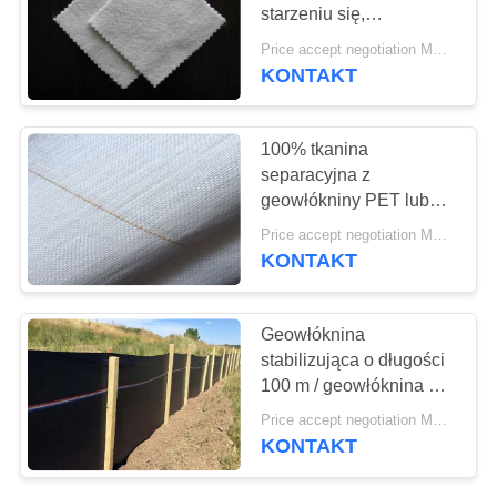
SITEMAP
starzeniu się,
geowłóknina z włókniny
Price accept negotiation MOQ:1SQM
igłowej
PRIVACY
KONTAKT
POLICY
100% tkanina
separacyjna z
geowłókniny PET lub
PP Niska wydłużalność
Price accept negotiation MOQ:1SQM
Lekka waga
KONTAKT
Geowłóknina
stabilizująca o długości
100 m / geowłóknina PP
tkana w rolnictwie Waga
Price accept negotiation MOQ:1SQM
70g-600g
KONTAKT