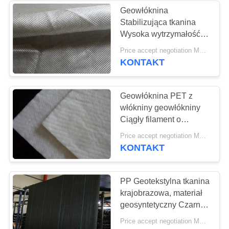
Geowłóknina
Stabilizująca tkanina
Wysoka wytrzymałość
PP Tkana geowłóknina
Price accept negotiation MOQ:5000 metrów kwadratowych
100--800 g / m2
KONTAKT
Geowłóknina PET z
włókniny geowłókniny
Ciągły filament o
szerokości 1 m - 6 m
Price accept negotiation MOQ:100sq.m.
KONTAKT
PP Geotekstylna tkanina
krajobrazowa, materiał
geosyntetyczny Czarna
mata barierowa z
Price accept negotiation MOQ:100m2
ochroną UV