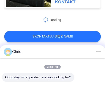
KONTAKT
loading...
SKONTAKTUJ SIĘ Z NAMI!
Chris
popularne kategorie
Wszystko
3:58 PM
Materiał nietkany
Rolki przemysłowe
Good day, what product are you looking for?
Panele ekranu
Pas przemysłowy
poliuretanowego
Koc izolacyjny z