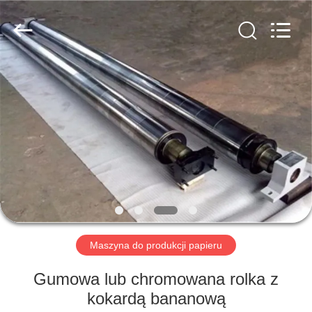
HUATAO
LOVER
LTD.
All
Rights
Reserved.
DOM
PRODUKTY
O
NAS
WYCIECZKA
PO
Maszyna do produkcji papieru
FABRYCE
Gumowa lub chromowana rolka z
kokardą bananową