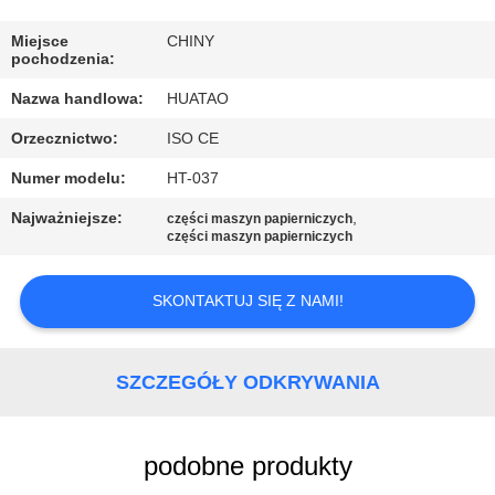
KONTROLA
JAKOŚCI
Miejsce
CHINY
pochodzenia:
Nazwa handlowa:
HUATAO
SKONTAKTUJ
Orzecznictwo:
ISO CE
SIĘ
Numer modelu:
HT-037
Z
NAMI
Najważniejsze:
,
części maszyn papierniczych
części maszyn papierniczych
AKTUALNOŚCI
SKONTAKTUJ SIĘ Z NAMI!
POPROSIĆ
SZCZEGÓŁY ODKRYWANIA
O
WYCENĘ
podobne produkty