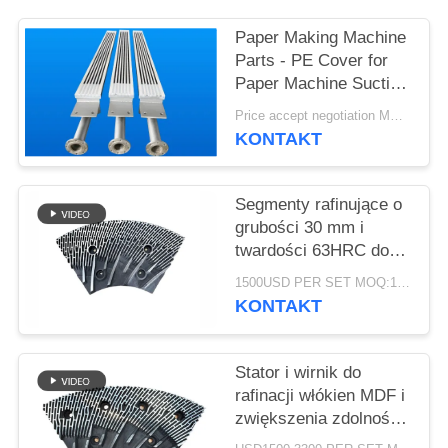
SITEMAP
Paper Making Machine
Parts - PE Cover for
PRIVACY
Paper Machine Suction
POLICY
Box
Price accept negotiation MOQ:1 zestaw
KONTAKT
Segmenty rafinujące o
grubości 30 mm i
twardości 63HRC do
defibrylatora
1500USD PER SET MOQ:1 zestaw
rafinującego MDF/HDF
KONTAKT
Stator i wirnik do
rafinacji włókien MDF i
zwiększenia zdolności
produkcyjnych