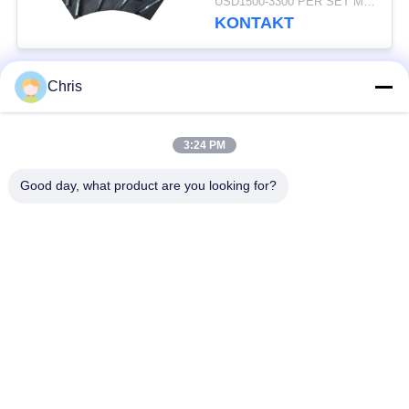
USD1500-3300 PER SET MOQ:1 SET
KONTAKT
Chris
popularne kategorie
Wszystko
3:24 PM
Materiał nietkany
Rolki przemysłowe
Good day, what product are you looking for?
Panele ekranu
Pas przemysłowy
poliuretanowego
Koc izolacyjny z
Filtr przemysłowy
aerożelu
Przemysłowe pompy
Filc przemysłowy
odśrodkowe