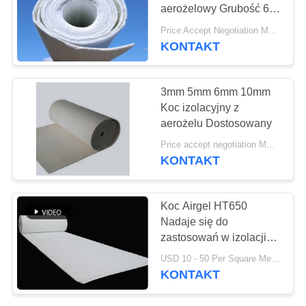
SITEMAP
aerożelowy Grubość 6
mm
Price Accept Negotiation MOQ:One Roll
PRIVACY
KONTAKT
78
POLICY
Koc izolacyjny z
3mm 5mm 6mm 10mm
aerożelu
Koc izolacyjny z
aerożelu Dostosowany
Price accept negotiation MOQ:5 metrów kwadratowych
KONTAKT
80
Koc Airgel HT650
Nadaje się do
Filtr przemysłowy
zastosowań w izolacji
termicznej
USD 10 - 50 Per Square Meter MOQ:1 metr kwadratowy
KONTAKT