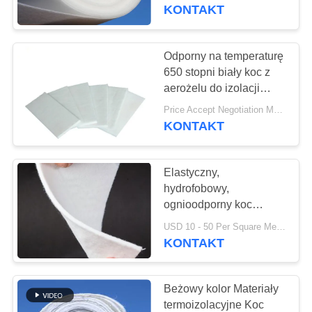
KONTROLA
KONTAKT
JAKOŚCI
Odporny na temperaturę
763
SKONTAKTUJ
650 stopni biały koc z
Panele ekranu
aerożelu do izolacji
SIĘ
ognioodpornej
poliuretanowego
Price Accept Negotiation MOQ:One Roll
Z
KONTAKT
NAMI
Elastyczny,
AKTUALNOŚCI
hydrofobowy,
ognioodporny koc
75
izolacyjny z aerożelu
POPROSIĆ
USD 10 - 50 Per Square Meter MOQ:1 metr kwadratowy
KONTAKT
O
Pas przemysłowy
WYCENĘ
Beżowy kolor Materiały
termoizolacyjne Koc