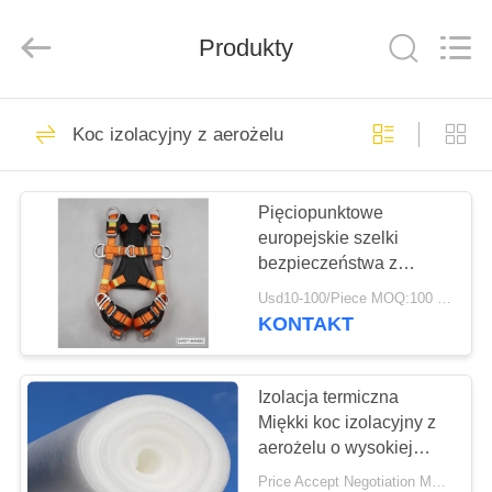
HUATAO
LOVER
LTD.
Produkty
All
Rights
Reserved.
DOM
51
Koc izolacyjny z aerożelu
Materiał nietkany
PRODUKTY
Pięciopunktowe
europejskie szelki
O
bezpieczeństwa z
NAS
podwójnym oparciem
Usd10-100/Piece MOQ:100 kawałków
KONTAKT
369
WYCIECZKA
PO
Izolacja termiczna
Rolki przemysłowe
Miękki koc izolacyjny z
FABRYCE
aerożelu o wysokiej
gęstości
Price Accept Negotiation MOQ:One Roll