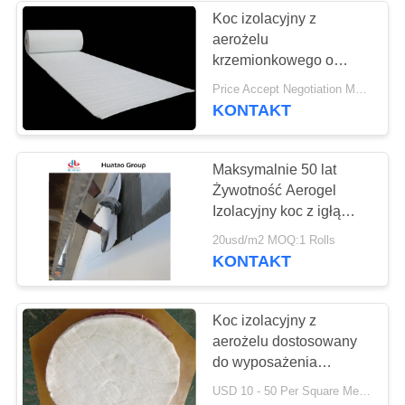
Koc izolacyjny z
aerożelu
37
krzemionkowego o
Przemysłowe
niskiej przewodności
Price Accept Negotiation MOQ:Jedna rolka
cieplnej do kotła
KONTAKT
pompy odśrodkowe
Maksymalnie 50 lat
Żywotność Aerogel
Izolacyjny koc z igłą
Perforated
141
20usd/m2 MOQ:1 Rolls
KONTAKT
Filc przemysłowy
Koc izolacyjny z
aerożelu dostosowany
do wyposażenia
specjalnego
USD 10 - 50 Per Square Meter MOQ:1 metr kwadratowy