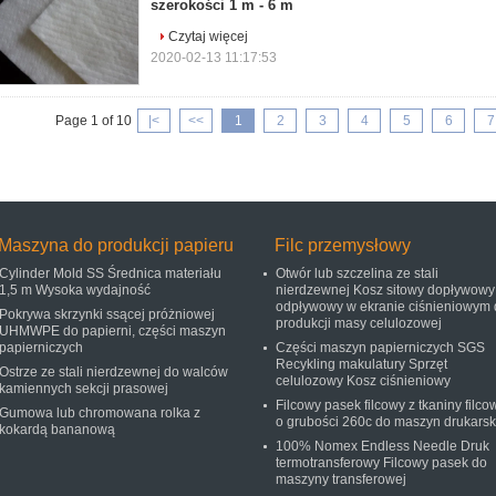
szerokości 1 m - 6 m
Czytaj więcej
2020-02-13 11:17:53
Page 1 of 10
|<
<<
1
2
3
4
5
6
7
Maszyna do produkcji papieru
Filc przemysłowy
Cylinder Mold SS Średnica materiału
Otwór lub szczelina ze stali
1,5 m Wysoka wydajność
nierdzewnej Kosz sitowy dopływowy 
odpływowy w ekranie ciśnieniowym 
Pokrywa skrzynki ssącej próżniowej
produkcji masy celulozowej
UHMWPE do papierni, części maszyn
papierniczych
Części maszyn papierniczych SGS
Recykling makulatury Sprzęt
Ostrze ze stali nierdzewnej do walców
celulozowy Kosz ciśnieniowy
kamiennych sekcji prasowej
Filcowy pasek filcowy z tkaniny filco
Gumowa lub chromowana rolka z
o grubości 260c do maszyn drukarsk
kokardą bananową
100% Nomex Endless Needle Druk
termotransferowy Filcowy pasek do
maszyny transferowej