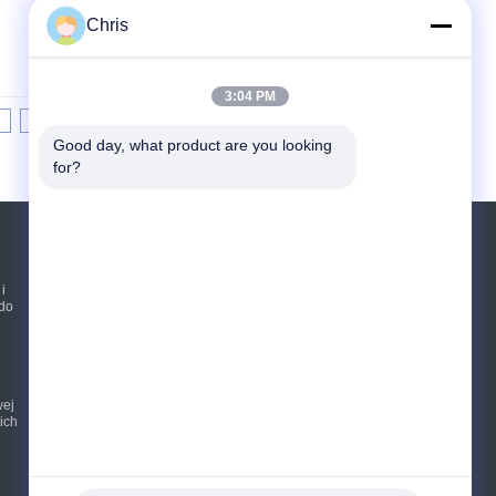
Chris
3:04 PM
8
9
10
>>
>|
Good day, what product are you looking 
for?
Poprosić o wycenę
i
do
Wysłać
sgs
wej
E-Mail
Mapa strony
|
ich
Strona mobilna