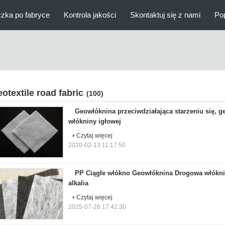
zka po fabryce
Kontrola jakości
Skontaktuj się z nami
Po
eotextile road fabric
(100)
Geowłóknina przeciwdziałająca starzeniu się, g
włókniny igłowej
Czytaj więcej
2020-02-13 11:17:50
PP Ciągłe włókno Geowłóknina Drogowa włókn
alkalia
Czytaj więcej
2025-07-26 17:42:30