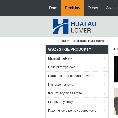
Dom
Produkty
O nas
Wyciec
Dom
Produkty
geotextile road fabric
g
WSZYSTKIE PRODUKTY
Materiał nietkany
Rolki przemysłowe
Panele ekranu poliuretanowego
Pas przemysłowy
Koc izolacyjny z aerożelu
Filtr przemysłowy
Przemysłowe pompy odśrodkowe