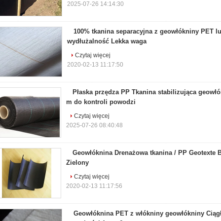
2025-07-26 14:14:30
100% tkanina separacyjna z geowłókniny PET l
wydłużalność Lekka waga
Czytaj więcej
2020-02-13 11:17:50
Płaska przędza PP Tkanina stabilizująca geowłó
m do kontroli powodzi
Czytaj więcej
2025-07-26 08:40:48
Geowłóknina Drenażowa tkanina / PP Geotexte Bi
Zielony
Czytaj więcej
2020-02-13 11:17:56
Geowłóknina PET z włókniny geowłókniny Ciągł