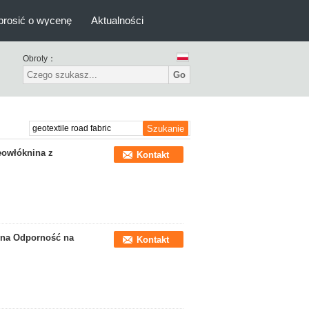
prosić o wycenę
Aktualności
Obroty：
Go
eowłóknina z
Kontakt
ina Odporność na
Kontakt