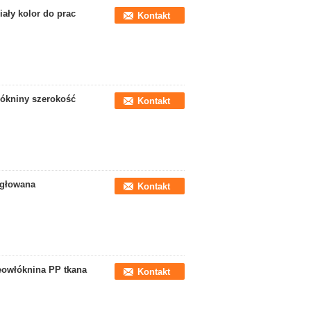
ały kolor do prac
Kontakt
łókniny szerokość
Kontakt
Igłowana
Kontakt
geowłóknina PP tkana
Kontakt