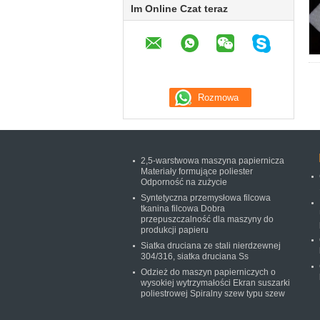
Im Online Czat teraz
2,5-warstwowa maszyna papiernicza
Materiały formujące poliester
Odporność na zużycie
Syntetyczna przemysłowa filcowa
tkanina filcowa Dobra
przepuszczalność dla maszyny do
produkcji papieru
Siatka druciana ze stali nierdzewnej
304/316, siatka druciana Ss
Odzież do maszyn papierniczych o
wysokiej wytrzymałości Ekran suszarki
poliestrowej Spiralny szew typu szew