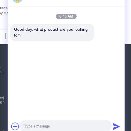
tłaczania aluminium Specyfikacje produktu
ny Materiał PBO+Kevlar Właściwość materiału
6:46 AM
Good day, what product are you looking 
for?
8
9
10
>>
>|
Poprosić o wycenę
i
do
Wysłać
sgs
wej
E-Mail
Mapa strony
|
ich
Strona mobilna