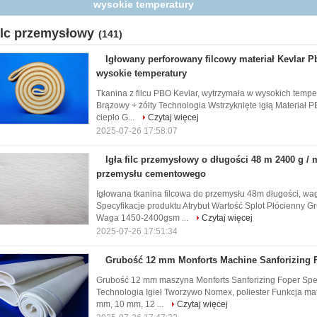
przemysłu cementowego
ilc przemysłowy
(141)
Igłowany perforowany filcowy materiał Kevlar 
wysokie temperatury
Tkanina z filcu PBO Kevlar, wytrzymała w wysokich temper
Brązowy + żółty Technologia Wstrzyknięte igłą Materiał
ciepło G...
Czytaj więcej
2025-07-26 17:58:07
Igła filc przemysłowy o długości 48 m 2400 g / 
przemysłu cementowego
Igłowana tkanina filcowa do przemysłu 48m długości, 
Specyfikacje produktu Atrybut Wartość Splot Płócienny G
Waga 1450-2400gsm ...
Czytaj więcej
2025-07-26 17:51:34
Grubość 12 mm Monforts Machine Sanforizing F
Grubość 12 mm maszyna Monforts Sanforizing Foper Specy
Technologia Igieł Tworzywo Nomex, poliester Funkcja ma
mm, 10 mm, 12 ...
Czytaj więcej