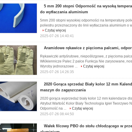
5 mm 200 stopni Odporność na wysoką temperat
do wytłaczania aluminium
5mm 200 stopni wysokiej odporności na temperaturę poli
poliestru przeznaczony do linii wytłaczania aluminium o w
Czytaj więcej
2025-07-26 14:40:41
Aramidowe rękawice z pięcioma palcami, odpor
Rękawiczki antyśrutowe, niepoślizgowe, z pięcioma palca
Włókiennicze Palec 2 palce Funkcja Nie zarysowane, no
Wyroby jednorazowe ...
Czytaj więcej
2025-07-26 14:26:35
2020 Gorąca sprzedaż Biały kolor 12 mm Kalend
maszyn do zagęszczania
2020 gorąca wyprzedaż biały kolor 12 mm kalendarze d
Atrybut Wartość Kolor Biały Technologia Igieł Tworzywo 
Odporność na ...
Czytaj więcej
2025-07-26 08:44:50
Wałek filcowy PBO do stołu chłodzącego w prz
aluminium