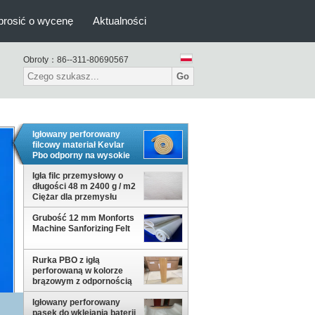
prosić o wycenę
Aktualności
Obroty：
86--311-80690567
Go
Igłowany perforowany
filcowy materiał Kevlar
Pbo odporny na wysokie
temperatury
Igła filc przemysłowy o
długości 48 m 2400 g / m2
Ciężar dla przemysłu
cementowego
Grubość 12 mm Monforts
Machine Sanforizing Felt
Rurka PBO z igłą
perforowaną w kolorze
brązowym z odpornością
na ciepło do wytłaczania
aluminium
Igłowany perforowany
pasek do wklejania baterii