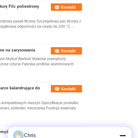
urę Filc poliestrowy
Kontakt
estrowy pasek filcowy Szczegółowy pas filcowy z
yjątkowej odporności na ciepło do 200 °C. ...
ne na zarysowania
Kontakt
mi Atrybut Wartość Materiał zewnętrzny
szone Użycie Fabryka profilów aluminiowych
arze kalandrujące do
Kontakt
la kompaktowych maszyn Specyfikacje produktu
Nomex, poliester, mieszanka Funkcja materiału
emyśle wytłaczania
Kontakt
Chris