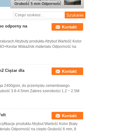
Grubość 5 mm Odporność
na kwasy
Pbo odporny na
Kontakt
aturach Atrybuty produktu Atrybut Wartość Kolor
 PBO+Kevlar Wskaźnik materiału Odporność na
m2 Ciężar dla
Kontakt
waga 2400gsm, do przemysłu cementowego
rubość 3.8-4.5mm Zakres szerokości 1.2 ~ 2.5M
elt
Kontakt
fikacje produktu Atrybut Wartość Kolor Biały
teriału Odporność na ciepło Grubość 6 mm, 8