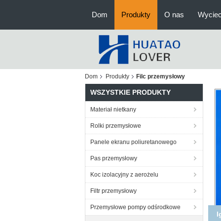
Dom
Produkty
O nas
Wyciec
Dom
Produkty
Filc przemysłowy
WSZYSTKIE PRODUKTY
Materiał nietkany
Rolki przemysłowe
Panele ekranu poliuretanowego
Pas przemysłowy
Koc izolacyjny z aerożelu
Filtr przemysłowy
Przemysłowe pompy odśrodkowe