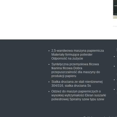
2,5-warstwowa maszyna papiernicza
Materiały formujące poliester
Odporność na zużycie
Syntetyczna przemysłowa filcowa
tkanina filcowa Dobra
przepuszczalność dla maszyny do
produkcji papieru
Siatka druciana ze stali nierdzewnej
304/316, siatka druciana Ss
Odzież do maszyn papierniczych o
wysokiej wytrzymałości Ekran suszarki
poliestrowej Spiralny szew typu szew