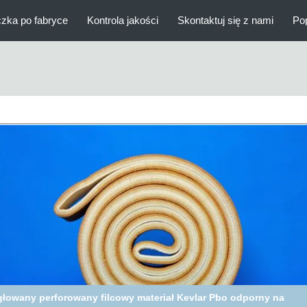
zka po fabryce
Kontrola jakości
Skontaktuj się z nami
Po
Igła filc przemysłowy o długości 48 m 2400 g / m2 Ciężar dla