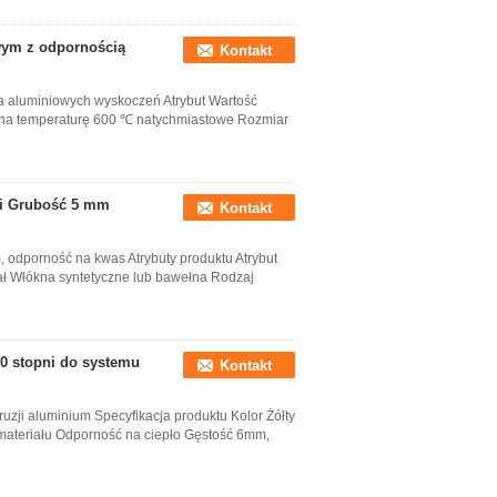
wym z odpornością
Kontakt
la aluminiowych wyskoczeń Atrybut Wartość
 na temperaturę 600 ℃ natychmiastowe Rozmiar
ii Grubość 5 mm
Kontakt
m, odporność na kwas Atrybuty produktu Atrybut
iał Włókna syntetyczne lub bawełna Rodzaj
00 stopni do systemu
Kontakt
ruzji aluminium Specyfikacja produktu Kolor Żółty
 materiału Odporność na ciepło Gęstość 6mm,