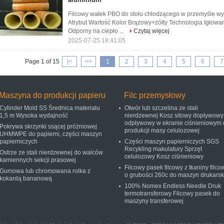
Filcowy wałek PBO do stołu chłodzącego w przemyśle wy
Atrybut Wartość Kolor Brązowy+żółty Technologia Igłowa
Odporny na ciepło ...
Czytaj więcej
2025-07-25 18:41:05
Page 1 of 15
|<
<<
1
2
3
4
5
6
7
Maszyna do produkcji papieru
Filc przemysłowy
Cylinder Mold SS Średnica materiału
Otwór lub szczelina ze stali
1,5 m Wysoka wydajność
nierdzewnej Kosz sitowy dopływowy 
odpływowy w ekranie ciśnieniowym 
Pokrywa skrzynki ssącej próżniowej
produkcji masy celulozowej
UHMWPE do papierni, części maszyn
papierniczych
Części maszyn papierniczych SGS
Recykling makulatury Sprzęt
Ostrze ze stali nierdzewnej do walców
celulozowy Kosz ciśnieniowy
kamiennych sekcji prasowej
Filcowy pasek filcowy z tkaniny filco
Gumowa lub chromowana rolka z
o grubości 260c do maszyn drukarsk
kokardą bananową
100% Nomex Endless Needle Druk
termotransferowy Filcowy pasek do
maszyny transferowej