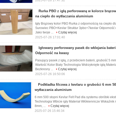
2025-07-26 17:47:32
Rurka PBO z igłą perforowaną w kolorze brązo
na ciepło do wytłaczania aluminium
Igły Brązowy kolor PBO Rurka z odpornością na ciepło d
Surowiec PBO+Kevlar Struktur 3pbo+7kevlar Odporność
Jako twoje ...
Czytaj więcej
2025-07-26 17:01:40
Igłowany perforowany pasek do wklejania bater
Odporność na kwasy
Pasujący pasek z igłą, z przebiciem baterii, grubość 5 m
Wartość Kolor Biały Technologia Wstrzyknięte igłą Mater
Bezkresny ...
Czytaj więcej
2025-07-26 16:50:06
Podkładka filcowa z kevlaru o grubości 6 mm 5
wytłaczania aluminium
6 mm 500 stopni Kevlar Felt Pad dla systemu obróbki ekst
Technologia Wbicie igły Materiał Włókiennicze Wskaźnik
8mm, ...
Czytaj więcej
2025-07-26 15:46:34