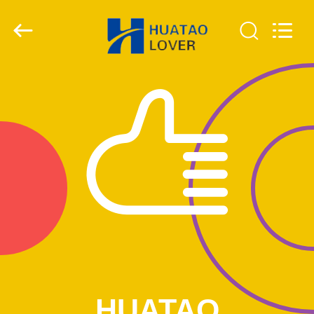
HUATAO
LOVER
LTD.
All
Rights
Reserved.
DOM
PRODUKTY
O
NAS
WYCIECZKA
PO
FABRYCE
HUATAO