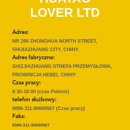
KONTROLA
LOVER LTD
JAKOŚCI
SKONTAKTUJ
Adres:
SIĘ
NR 299 ZHONGHUA NORTH STREET,
Z
SHIJIAZHUANG CITY, CHINY.
NAMI
Adres fabryczne:
SHIZJIAZHUANG STREFA PRZEMYSŁOWA,
PROWINCJA HEBEI, CHINY
AKTUALNOŚCI
Czas pracy:
8:30-18:00 (czas Pekinie)
POPROSIĆ
telefon służbowy:
O
0086-311-80690567
(Czas pracy)
WYCENĘ
Faks:
0086-311-80690567