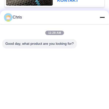
KONTAKT
Chris
popularne kategorie
Wszystko
11:28 AM
Materiał nietkany
Rolki przemysłowe
Good day, what product are you looking for?
Panele ekranu
Pas przemysłowy
poliuretanowego
Koc izolacyjny z
Filtr przemysłowy
aerożelu
Przemysłowe pompy
Filc przemysłowy
odśrodkowe