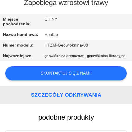
KONTROLA
Zapobiega wzrostowi trawy
JAKOŚCI
Miejsce
CHINY
pochodzenia:
SKONTAKTUJ
Nazwa handlowa:
Huatao
SIĘ
Numer modelu:
HTZM-Geowłóknina-08
Z
Najważniejsze:
,
geowłóknina drenażowa
geowłóknina filtracyjna
NAMI
SKONTAKTUJ SIĘ Z NAMI!
AKTUALNOŚCI
SZCZEGÓŁY ODKRYWANIA
POPROSIĆ
O
WYCENĘ
podobne produkty