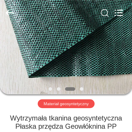
HUATAO
LOVER
LTD.
All
Rights
Reserved.
DOM
PRODUKTY
O
NAS
WYCIECZKA
PO
Materiał geosyntetyczny
FABRYCE
Wytrzymała tkanina geosyntetyczna
Płaska przędza Geowłóknina PP