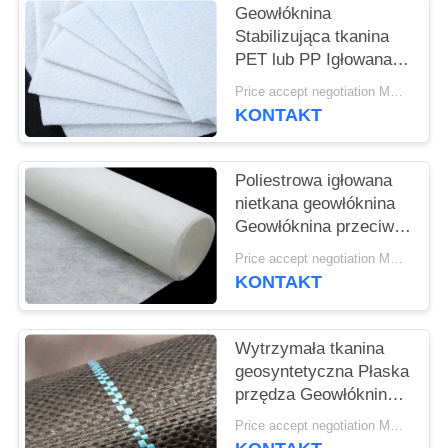
SITEMAP
Geowłóknina
Stabilizująca tkanina
PET lub PP Igłowana
PRIVACY
Geowłóknina Biała,
Price accept negotiation MOQ:1SQM
POLICY
zapobiegająca
KONTAKT
starzeniu
Poliestrowa igłowana
nietkana geowłóknina
Geowłóknina przeciw
utlenianiu
Price accept negotiation MOQ:100sq.m.
KONTAKT
Wytrzymała tkanina
geosyntetyczna Płaska
przędza Geowłóknina
PP Zapobiega
Price accept negotiation MOQ:1000 mkw.
wzrostowi trawy