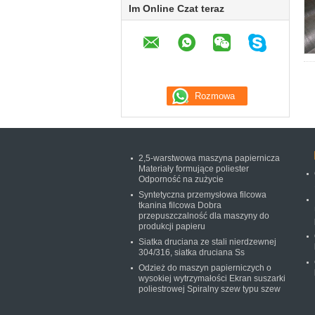
Im Online Czat teraz
2,5-warstwowa maszyna papiernicza
Materiały formujące poliester
Odporność na zużycie
Syntetyczna przemysłowa filcowa
tkanina filcowa Dobra
przepuszczalność dla maszyny do
produkcji papieru
Siatka druciana ze stali nierdzewnej
304/316, siatka druciana Ss
Odzież do maszyn papierniczych o
wysokiej wytrzymałości Ekran suszarki
poliestrowej Spiralny szew typu szew