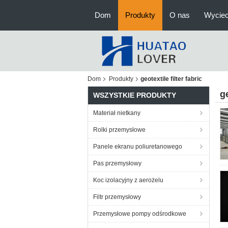
Dom
Produkty
O nas
Wyciec
Dom
Produkty
geotextile filter fabric
ge
WSZYSTKIE PRODUKTY
Materiał nietkany
Rolki przemysłowe
Panele ekranu poliuretanowego
Pas przemysłowy
Koc izolacyjny z aerożelu
Filtr przemysłowy
Przemysłowe pompy odśrodkowe