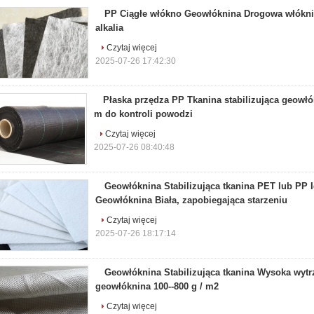
PP Ciągłe włókno Geowłóknina Drogowa włókn
alkalia
Czytaj więcej
2025-07-26 17:42:30
Płaska przędza PP Tkanina stabilizująca geowłó
m do kontroli powodzi
Czytaj więcej
2025-07-26 08:40:48
Geowłóknina Stabilizująca tkanina PET lub PP 
Geowłóknina Biała, zapobiegająca starzeniu
Czytaj więcej
2025-07-26 18:17:14
Geowłóknina Stabilizująca tkanina Wysoka wyt
geowłóknina 100--800 g / m2
Czytaj więcej