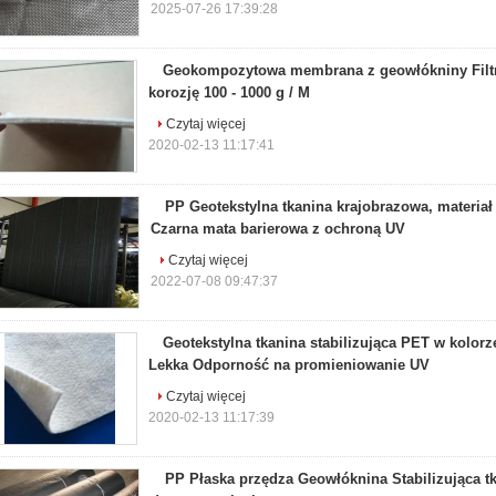
2025-07-26 17:39:28
Geokompozytowa membrana z geowłókniny Filt
korozję 100 - 1000 g / M
Czytaj więcej
2020-02-13 11:17:41
PP Geotekstylna tkanina krajobrazowa, materiał
Czarna mata barierowa z ochroną UV
Czytaj więcej
2022-07-08 09:47:37
Geotekstylna tkanina stabilizująca PET w kolorz
Lekka Odporność na promieniowanie UV
Czytaj więcej
2020-02-13 11:17:39
PP Płaska przędza Geowłóknina Stabilizująca t