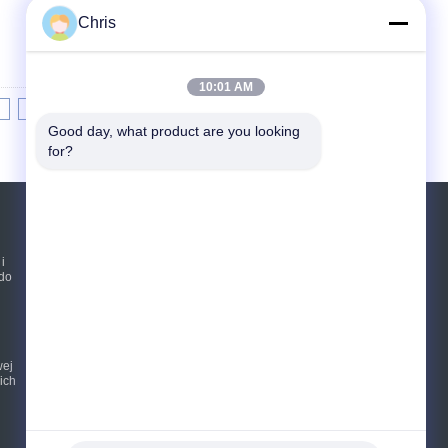
Chris
10:01 AM
8
9
10
>>
>|
Good day, what product are you looking 
for?
Poprosić o wycenę
i
do
Wysłać
sgs
wej
E-Mail
Mapa strony
|
ich
Strona mobilna