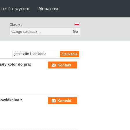
prosić o wycenę
Aktualności
Obroty：
Go
ały kolor do prac
Kontakt
eowłóknina z
Kontakt