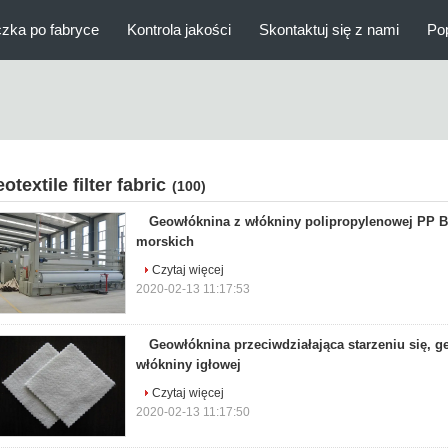
zka po fabryce
Kontrola jakości
Skontaktuj się z nami
Po
otextile filter fabric
(100)
Geowłóknina z włókniny polipropylenowej PP Bi
morskich
Czytaj więcej
2020-02-13 11:17:53
Geowłóknina przeciwdziałająca starzeniu się, g
włókniny igłowej
Czytaj więcej
2020-02-13 11:17:50