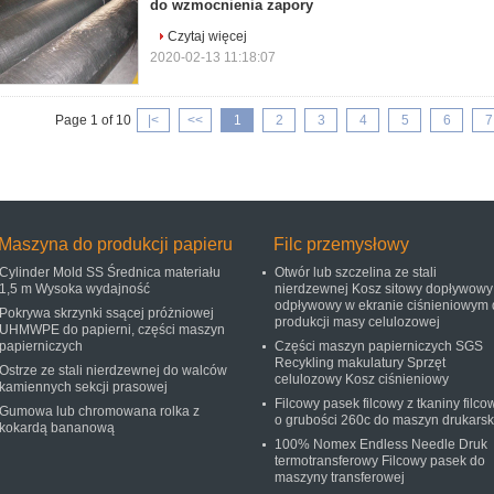
do wzmocnienia zapory
Czytaj więcej
2020-02-13 11:18:07
Page 1 of 10
|<
<<
1
2
3
4
5
6
7
Maszyna do produkcji papieru
Filc przemysłowy
Cylinder Mold SS Średnica materiału
Otwór lub szczelina ze stali
1,5 m Wysoka wydajność
nierdzewnej Kosz sitowy dopływowy 
odpływowy w ekranie ciśnieniowym 
Pokrywa skrzynki ssącej próżniowej
produkcji masy celulozowej
UHMWPE do papierni, części maszyn
papierniczych
Części maszyn papierniczych SGS
Recykling makulatury Sprzęt
Ostrze ze stali nierdzewnej do walców
celulozowy Kosz ciśnieniowy
kamiennych sekcji prasowej
Filcowy pasek filcowy z tkaniny filco
Gumowa lub chromowana rolka z
o grubości 260c do maszyn drukarsk
kokardą bananową
100% Nomex Endless Needle Druk
termotransferowy Filcowy pasek do
maszyny transferowej