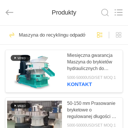
HUATAO
LOVER
LTD.
Produkty
All
Rights
Reserved.
DOM
51
Maszyna do recyklingu odpadów
Materiał nietkany
PRODUKTY
Miesięczna gwarancja
Maszyna do brykietów
O
hydraulicznych do
NAS
warsztatów
5000-50000USD/SET MOQ:1
KONTAKT
369
WYCIECZKA
PO
50-150 mm Prasowanie
Rolki przemysłowe
bryketowe o
FABRYCE
regulowanej długości do
paliwa kotłowego
5000-50000USD/SET MOQ:1