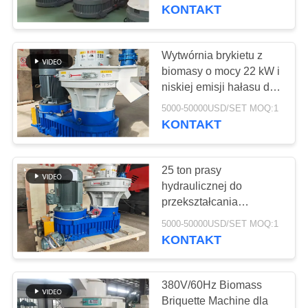
KONTROLA
KONTAKT
JAKOŚCI
Wytwórnia brykietu z
763
SKONTAKTUJ
biomasy o mocy 22 kW i
Panele ekranu
niskiej emisji hałasu do
SIĘ
ogrzewania szkół
poliuretanowego
5000-50000USD/SET MOQ:1
Z
KONTAKT
NAMI
25 ton prasy
AKTUALNOŚCI
hydraulicznej do
przekształcania
75
odpadów z biomasy w
POPROSIĆ
5000-50000USD/SET MOQ:1
energię
KONTAKT
O
Pas przemysłowy
WYCENĘ
380V/60Hz Biomass
Briquette Machine dla