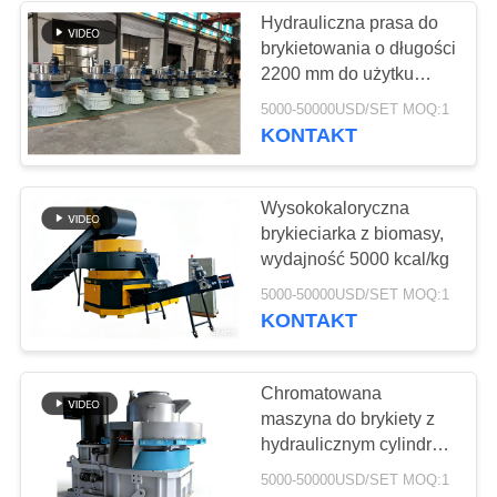
Hydrauliczna prasa do
brykietowania o długości
37
2200 mm do użytku
Przemysłowe
fabrycznego
5000-50000USD/SET MOQ:1
KONTAKT
pompy odśrodkowe
Wysokokaloryczna
brykieciarka z biomasy,
wydajność 5000 kcal/kg
141
5000-50000USD/SET MOQ:1
KONTAKT
Filc przemysłowy
Chromatowana
maszyna do brykiety z
hydraulicznym cylindrem
8000 godzin
5000-50000USD/SET MOQ:1