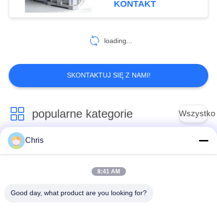
KONTAKT
478
Maszyna do
loading...
produkcji papieru
SKONTAKTUJ SIĘ Z NAMI!
popularne kategorie
Wszystko
155
Maszyna do tektury
Chris
Materiał nietkany
Rolki przemysłowe
falistej
8:41 AM
Panele ekranu
Pas przemysłowy
poliuretanowego
Good day, what product are you looking for?
Koc izolacyjny z