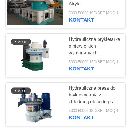
SITEMAP
Afryki
5000-50000USD/SET MOQ:1
PRIVACY
KONTAKT
78
POLICY
Koc izolacyjny z
Hydrauliczna brykietarka
aerożelu
o niewielkich
wymaganiach
konserwacyjnych,
5000-50000USD/SET MOQ:1
trwałość części
KONTAKT
wynosząca 8000 godzin
80
Hydrauliczna prasa do
brykietowania z
Filtr przemysłowy
chłodnicą oleju do pracy
24 godziny na dobę, 7
5000-50000USD/SET MOQ:1
dni w tygodniu
KONTAKT