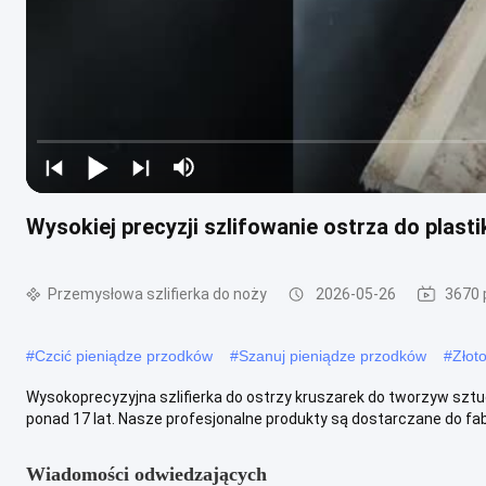
Wysokiej precyzji szlifowanie ostrza do plas
Przemysłowa szlifierka do noży
2026-05-26
3670 
#
Czcić pieniądze przodków
#
Szanuj pieniądze przodków
#
Złot
Wysokoprecyzyjna szlifierka do ostrzy kruszarek do tworzyw sztu
ponad 17 lat. Nasze profesjonalne produkty są dostarczane do fabr
Wiadomości odwiedzających