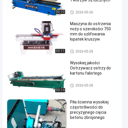
Tworzyw Sztucznych
Przemysłowa szlifierka do no
00:10
2026-05-26
ży
Maszyna do ostrzenia
noży o szerokości 750
mm do szlifowania
łopatek kruszyw
Przemysłowa szlifierka do no
00:11
2026-05-28
ży
Wysokiej jakości
Ostrzywacz ostrzy do
kartonu falistego
Przemysłowa szlifierka do no
2026-05-28
ży
00:14
Piła ścienna wysokiej
częstotliwości do
precyzyjnego cięcia
betonu zbrojonego