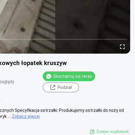
tikowych łopatek kruszyw
Skontaktuj się teraz
poglądy
Podział
o
cznych Specyfikacja ostrzałki: Produkujemy ostrzałki do noży od
yk ...
Zobacz więcej
Zostaw wiadomość.