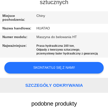
KONTROLA
sztucznych
JAKOŚCI
Miejsce
Chiny
pochodzenia:
SKONTAKTUJ
Nazwa handlowa:
HUATAO
SIĘ
Numer modelu:
Maszyna do belowania HT
Z
Najważniejsze:
,
Prasa hydrauliczna 160 ton
NAMI
,
Odpady z tworzywa sztucznego
przemysłowy baler hydrauliczny z gwarancją
AKTUALNOŚCI
SKONTAKTUJ SIĘ Z NAMI!
POPROSIĆ
SZCZEGÓŁY ODKRYWANIA
O
WYCENĘ
podobne produkty