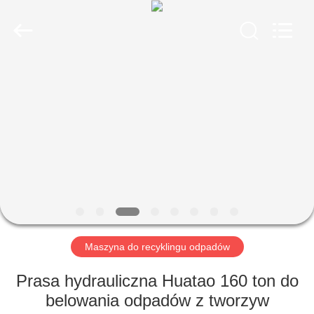
HUATAO
LOVER
LTD.
All
Rights
Reserved.
DOM
PRODUKTY
O
NAS
WYCIECZKA
PO
Maszyna do recyklingu odpadów
FABRYCE
Prasa hydrauliczna Huatao 160 ton do
belowania odpadów z tworzyw