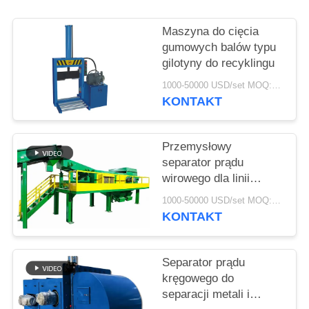
SITEMAP
Maszyna do cięcia
PRIVACY
gumowych balów typu
gilotyny do recyklingu
POLICY
1000-50000 USD/set MOQ:1 zestawy
KONTAKT
Przemysłowy
separator prądu
wirowego dla linii
kruszenia WEEE 1-40
1000-50000 USD/set MOQ:1 zestawy
mm Rozmiar cząstek
KONTAKT
Separator prądu
kręgowego do
separacji metali i