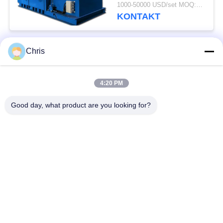
innych metali w
1000-50000 USD/set MOQ:1 zestawy
recyklingu elektroniki
KONTAKT
Chris
popularne kategorie
Wszystko
4:20 PM
Materiał nietkany
Rolki przemysłowe
Good day, what product are you looking for?
Panele ekranu
Pas przemysłowy
poliuretanowego
Koc izolacyjny z
Filtr przemysłowy
aerożelu
Przemysłowe pompy
Filc przemysłowy
odśrodkowe