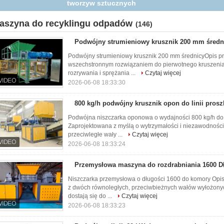
sztucznych
aszyna do recyklingu odpadów
(146)
Podwójny strumieniowy krusznik 200 mm średn
Podwójny strumieniowy krusznik 200 mm średnicyOpis p
wszechstronnym rozwiązaniem do pierwotnego kruszenia 
rozrywania i sprężania ...
Czytaj więcej
2026-06-08 18:33:30
800 kg/h podwójny krusznik opon do linii pro
Podwójna niszczarka oponowa o wydajności 800 kg/h do 
Zaprojektowana z myślą o wytrzymałości i niezawodnośc
przeciwległe wały ...
Czytaj więcej
2026-06-08 18:33:24
Przemysłowa maszyna do rozdrabniania 1600 
Niszczarka przemysłowa o długości 1600 do komory Opis
z dwóch równoległych, przeciwbieżnych wałów wyłożonych
dostają się do ...
Czytaj więcej
2026-06-08 18:33:23