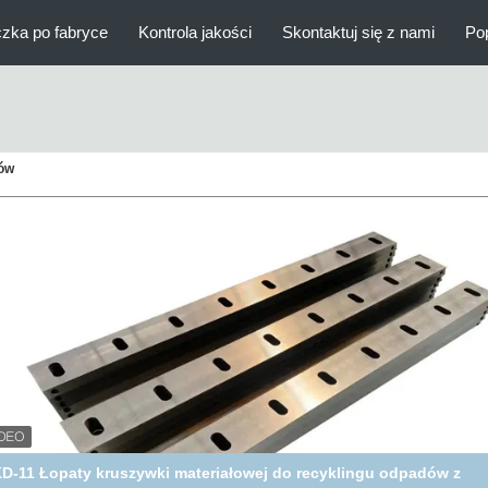
zka po fabryce
Kontrola jakości
Skontaktuj się z nami
Po
dów
strza kruszarki Dc53 do maszyny kruszącej odpady z tworzyw