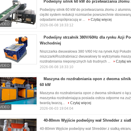
Podwójny silnik 60 kW do przetwarzania złomu
Podwójny silnik 60 kW do przetwarzania złomu z alumini
ciężki system redukcji rozmiarów powszechnie stosowan
odpadami.współpracują w ...
Czytaj więcej
2026-06-08 18:33:12
Podwójny strzałnik 380V/60Hz dla rynku Azji P
Wschodniej
Niszczarka dwuwałowa 380 V/60 Hz na rynek Azji Połudn
niszczarkiRozdrabniacz dwuwałowy to wytrzymała masz
rozdrabniania nieporęcznych lub trudnych ...
Czytaj wi
2026-06-08 18:33:10
Maszyna do rozdrabniania opon z dwoma silnik
60 kW
Maszyna do rozdrabniania opon z dwoma silnikami o łą
maszynka rozdrabniająca posiada ostrza odporne na zuż
twardą twarzą...
Czytaj więcej
2026-06-03 19:04:04
40-80mm Wyjście podwójny wał Shredder z siat
40-80mm Wyjście podwójny wał Shredder z siatką ekranu