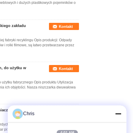
meblowych i dużych plastikowych pojemników o
skiego zakładu
Kontakt
j fabryki recyklingu Opis produkcji: Odpady
 i rolki filmowe, są łatwo przetwarzane przez
m, do użytku w
Kontakt
użytku fabrycznego Opis produktu Utylizacja
 ich objętości. Nasza niszczarka dwuwałowa
iacz twardych bryłek
Kontakt
Chris
dych bryłek z tworzyw sztucznych Opis produktu
iar przedmiotów, umożliwiając efektywne
4:01 AM