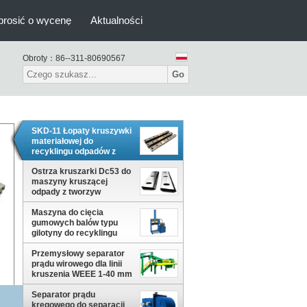
prosić o wycenę
Aktualności
Obroty：
86--311-80690567
Go
SKD-11 Łopaty kruszywki
materiałowej do
recyklingu odpadów z
tworzyw sztucznych
Ostrza kruszarki Dc53 do
maszyny kruszącej
odpady z tworzyw
sztucznych
Maszyna do cięcia
gumowych balów typu
gilotyny do recyklingu
Przemysłowy separator
prądu wirowego dla linii
kruszenia WEEE 1-40 mm
Rozmiar cząstek
Separator prądu
kręgowego do separacji