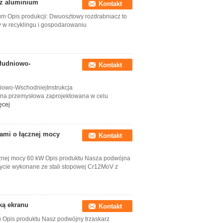
 z aluminium
Kontakt
um Opis produkcji: Dwuosztowy rozdrabniacz to
y w recyklingu i gospodarowaniu
ołudniowo-
Kontakt
iowo-WschodniejInstrukcja
yna przemysłowa zaprojektowana w celu
ęcej
ami o łącznej mocy
Kontakt
cznej mocy 60 kW Opis produktu Nasza podwójna
ycie wykonane ze stali stopowej Cr12MoV z
ką ekranu
Kontakt
 Opis produktu Nasz podwójny trzaskarz