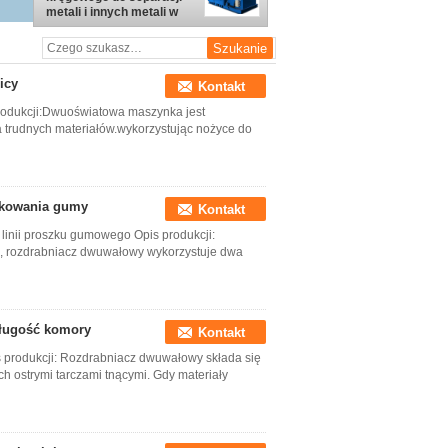
metali i innych metali w
recyklingu elektroniki
icy
Kontakt
rodukcji:Dwuoświatowa maszynka jest
trudnych materiałów.wykorzystując nożyce do
szkowania gumy
Kontakt
linii proszku gumowego Opis produkcji:
i, rozdrabniacz dwuwałowy wykorzystuje dwa
Długość komory
Kontakt
 produkcji: Rozdrabniacz dwuwałowy składa się
 ostrymi tarczami tnącymi. Gdy materiały