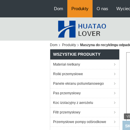
Dom
Produkty
O nas
Wyciec
Dom
Produkty
Maszyna do recyklingu odpa
WSZYSTKIE PRODUKTY
Materiał nietkany
Rolki przemysłowe
Panele ekranu poliuretanowego
Pas przemysłowy
Koc izolacyjny z aerożelu
Filtr przemysłowy
Przemysłowe pompy odśrodkowe
O