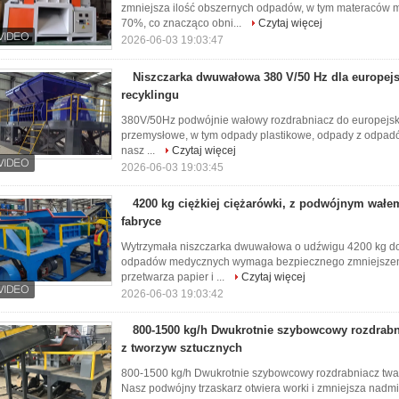
zmniejsza ilość obszernych odpadów, w tym materaców 
70%, co znacząco obni...
Czytaj więcej
2026-06-03 19:03:47
Niszczarka dwuwałowa 380 V/50 Hz dla europej
recyklingu
380V/50Hz podwójnie wałowy rozdrabniacz do europejskie
przemysłowe, w tym odpady plastikowe, odpady z odpadów
nasz ...
Czytaj więcej
2026-06-03 19:03:45
4200 kg ciężkiej ciężarówki, z podwójnym wałe
fabryce
Wytrzymała niszczarka dwuwałowa o udźwigu 4200 kg do 
odpadów medycznych wymaga bezpiecznego zmniejszenia
przetwarza papier i ...
Czytaj więcej
2026-06-03 19:03:42
800-1500 kg/h Dwukrotnie szybowcowy rozdrabn
z tworzyw sztucznych
800-1500 kg/h Dwukrotnie szybowcowy rozdrabniacz twar
Nasz podwójny trzaskarz otwiera worki i zmniejsza nadm