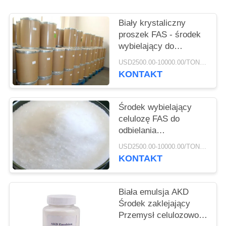
SITEMAP
Biały krystaliczny
PRIVACY
proszek FAS - środek
wybielający do
POLICY
produkcji papieru
USD2500.00-10000.00/TON MOQ:500 KG
celulozowego
KONTAKT
Środek wybielający
celulozę FAS do
odbielania
redukcyjnego i
USD2500.00-10000.00/TON MOQ:500 KG
odbielania papieru
KONTAKT
Biała emulsja AKD
Środek zaklejający
Przemysł celulozowo-