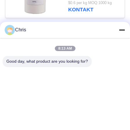
papierniczy Chemikalia
$0.6 per kg MOQ:1000 kg
50 kg / beczki
KONTAKT
Chris
popularne kategorie
Wszystko
8:13 AM
Materiał nietkany
Rolki przemysłowe
Good day, what product are you looking for?
Panele ekranu
Pas przemysłowy
poliuretanowego
Koc izolacyjny z
Filtr przemysłowy
aerożelu
Przemysłowe pompy
Filc przemysłowy
odśrodkowe