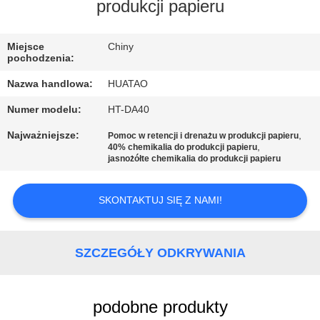
KONTROLA
produkcji papieru
JAKOŚCI
Miejsce
Chiny
pochodzenia:
SKONTAKTUJ
Nazwa handlowa:
HUATAO
SIĘ
Numer modelu:
HT-DA40
Z
Najważniejsze:
,
Pomoc w retencji i drenażu w produkcji papieru
NAMI
,
40% chemikalia do produkcji papieru
jasnożółte chemikalia do produkcji papieru
AKTUALNOŚCI
SKONTAKTUJ SIĘ Z NAMI!
POPROSIĆ
SZCZEGÓŁY ODKRYWANIA
O
WYCENĘ
podobne produkty