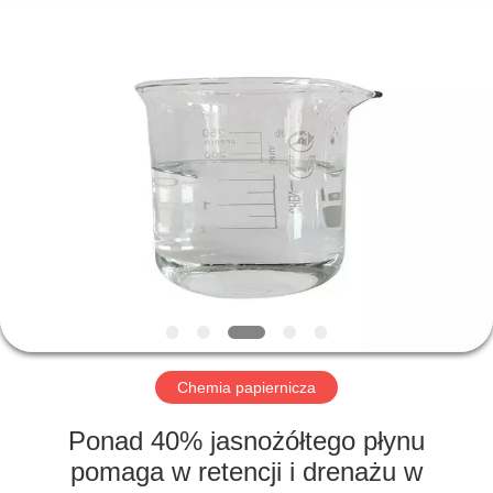
HUATAO
LOVER
LTD.
All
Rights
Reserved.
DOM
PRODUKTY
O
NAS
WYCIECZKA
PO
Chemia papiernicza
FABRYCE
Ponad 40% jasnożółtego płynu
pomaga w retencji i drenażu w