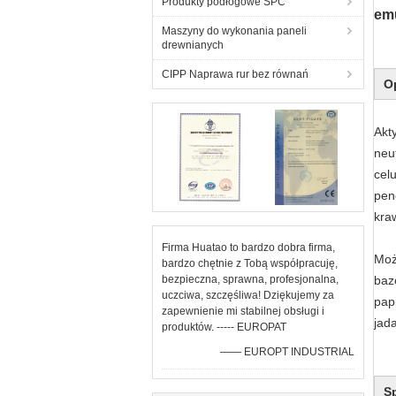
Produkty podłogowe SPC
emu
Maszyny do wykonania paneli
drewnianych
CIPP Naprawa rur bez równań
O
Akt
neu
cel
pen
kra
Firma Huatao to bardzo dobra firma,
Moż
bardzo chętnie z Tobą współpracuję,
bezpieczna, sprawna, profesjonalna,
baz
uczciwa, szczęśliwa! Dziękujemy za
pap
zapewnienie mi stabilnej obsługi i
jada
produktów. ----- EUROPAT
—— EUROPT INDUSTRIAL
S