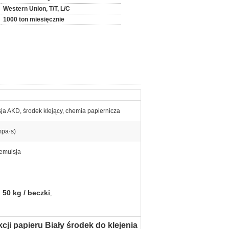
Western Union, T/T, L/C
1000 ton miesięcznie
ja AKD, środek klejący, chemia papiernicza
pa·s)
 emulsja
 50 kg / beczki
,
ji papieru Biały środek do klejenia