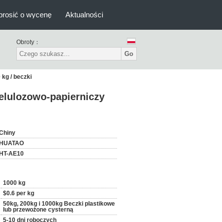
prosić o wycenę
Aktualności
Obroty：
Go
kg / beczki
elulozowo-papierniczy
Chiny
HUATAO
HT-AE10
1000 kg
$0.6 per kg
50kg, 200kg i 1000kg Beczki plastikowe
lub przewożone cysterną
5-10 dni roboczych