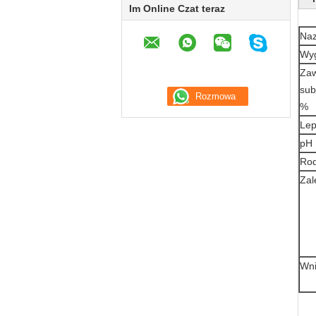
Im Online Czat teraz
Na
Wy
Zaw
sub
%
Lep
pH
Rod
Zal
Wn