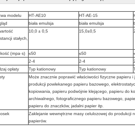
zwa modelu
HT-AE10
HT-AE-15
gląd
biała emulsja
biała emulsja
artość
10,0 ± 0,5
15,0±0,5
stancji stałych,
kość (mpa·s)
≤50
≤50
2-4
2-4
zaj opłaty
Typ kationowy
Typ kationowy
ety
Może znacznie poprawić właściwości fizyczne papieru i
produkcji powlekanego papieru bazowego, elektrostaty
kopiowania, papieru podwójnie klejącego, papieru do ko
archiwalnego, fotograficznego papieru bazowego, pap
papieru do znaczków, jadalni papier itp.
iosek
Zaklejanie wewnętrzne masy celulozowej do produkcji 
papierów.