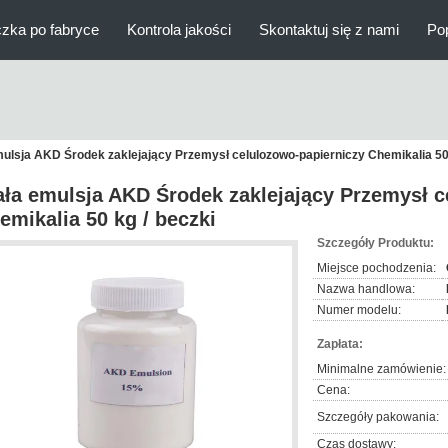
zka po fabryce
Kontrola jakości
Skontaktuj się z nami
Po
mulsja AKD Środek zaklejający Przemysł celulozowo-papierniczy Chemikalia 50 
ała emulsja AKD Środek zaklejający Przemysł c
emikalia 50 kg / beczki
Szczegóły Produktu:
Miejsce pochodzenia:
Nazwa handlowa:
Numer modelu:
Zapłata:
Minimalne zamówienie:
Cena:
Szczegóły pakowania:
Czas dostawy: