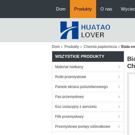
Dom
Produkty
O nas
Wyciec
Dom
Produkty
Chemia papiernicza
Biała e
WSZYSTKIE PRODUKTY
Bi
Ch
Materiał nietkany
Rolki przemysłowe
Panele ekranu poliuretanowego
Pas przemysłowy
Koc izolacyjny z aerożelu
Filtr przemysłowy
Przemysłowe pompy odśrodkowe