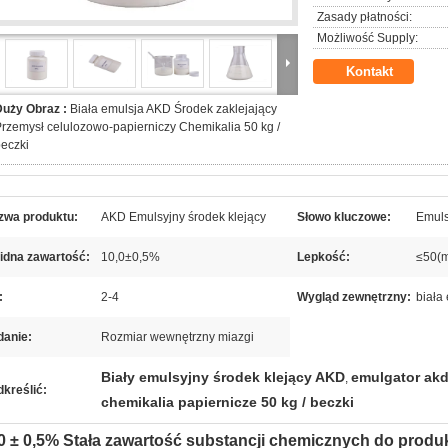
Zasady płatności:
Możliwość Supply:
Kontakt
Duży Obraz :
Biała emulsja AKD Środek zaklejający
rzemysł celulozowo-papierniczy Chemikalia 50 kg /
eczki
zwa produktu:
AKD Emulsyjny środek klejący
Słowo kluczowe:
Emuls
idna zawartość:
10,0±0,5%
Lepkość:
≤50(m
:
2-4
Wygląd zewnętrzny:
biała
danie:
Rozmiar wewnętrzny miazgi
Biały emulsyjny środek klejący AKD
emulgator akd
,
kreślić:
chemikalia papiernicze 50 kg / beczki
0 ± 0,5% Stała zawartość substancji chemicznych do produkc