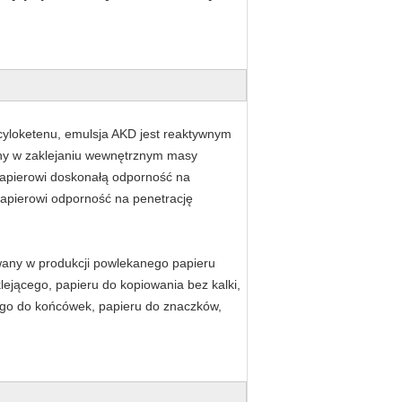
cyloketenu, emulsja AKD jest reaktywnym
any w zaklejaniu wewnętrznym masy
papierowi doskonałą odporność na
apierowi odporność na penetrację
owany w produkcji powlekanego papieru
ejącego, papieru do kopiowania bez kalki,
ego do końcówek, papieru do znaczków,