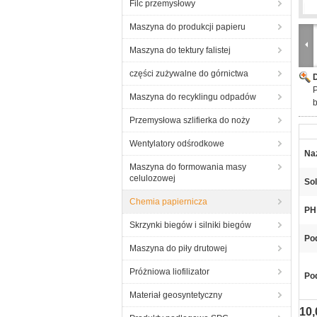
Filc przemysłowy
Maszyna do produkcji papieru
Maszyna do tektury falistej
części zużywalne do górnictwa
P
Maszyna do recyklingu odpadów
b
Przemysłowa szlifierka do noży
Wentylatory odśrodkowe
Na
Maszyna do formowania masy
celulozowej
Sol
Chemia papiernicza
PH
Skrzynki biegów i silniki biegów
Po
Maszyna do piły drutowej
Próżniowa liofilizator
Pod
Materiał geosyntetyczny
10,