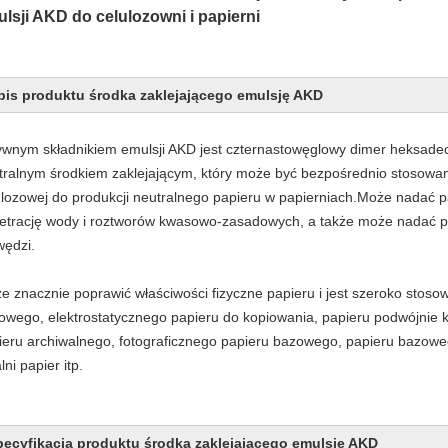
lsji AKD do celulozowni i papierni
pis produktu środka zaklejającego emulsję AKD
ywnym składnikiem emulsji AKD jest czternastowęglowy dimer heksade
tralnym środkiem zaklejającym, który może być bezpośrednio stosow
ulozowej do produkcji neutralnego papieru w papierniach.Może nadać 
etrację wody i roztworów kwasowo-zasadowych, a także może nadać p
wędzi.
e znacznie poprawić właściwości fizyczne papieru i jest szeroko stos
owego, elektrostatycznego papieru do kopiowania, papieru podwójnie kl
ieru archiwalnego, fotograficznego papieru bazowego, papieru bazow
lni papier itp.
pecyfikacja produktu środka zaklejającego emulsję AKD