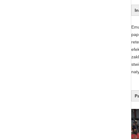
I
Emu
pap
ret
efe
zak
stw
nat
P