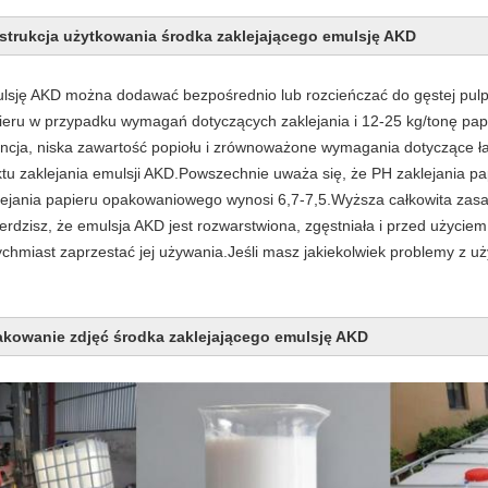
nstrukcja użytkowania środka zaklejającego emulsję AKD
lsję AKD można dodawać bezpośrednio lub rozcieńczać do gęstej pulp
ieru w przypadku wymagań dotyczących zaklejania i 12-25 kg/tonę pap
encja, niska zawartość popiołu i zrównoważone wymagania dotyczące 
ktu zaklejania emulsji AKD.Powszechnie uważa się, że PH zaklejania pa
lejania papieru opakowaniowego wynosi 6,7-7,5.Wyższa całkowita zasa
ierdzisz, że emulsja AKD jest rozwarstwiona, zgęstniała i przed użyciem
ychmiast zaprzestać jej używania.Jeśli masz jakiekolwiek problemy z uż
akowanie zdjęć środka zaklejającego emulsję AKD