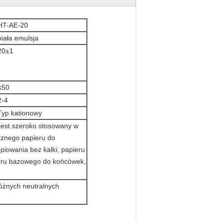
HT-AE-20
biała emulsja
20±1
≤50
2-4
Typ kationowy
 jest szeroko stosowany w
cznego papieru do
piowania bez kalki, papieru
ieru bazowego do końcówek,
różnych neutralnych