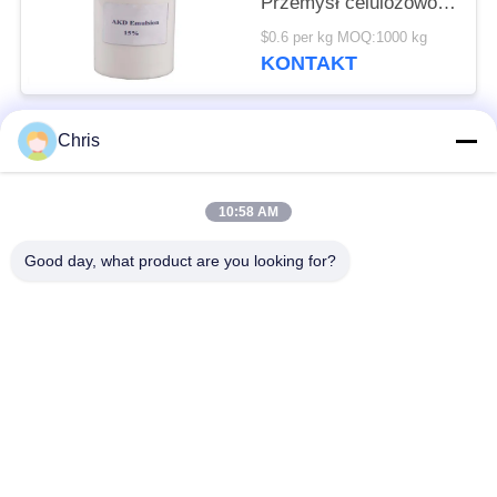
Przemysł celulozowo-
papierniczy Chemikalia
$0.6 per kg MOQ:1000 kg
50 kg / beczki
KONTAKT
Chris
popularne kategorie
Wszystko
10:58 AM
Materiał nietkany
Rolki przemysłowe
Good day, what product are you looking for?
Panele ekranu
Pas przemysłowy
poliuretanowego
Koc izolacyjny z
Filtr przemysłowy
aerożelu
Przemysłowe pompy
Filc przemysłowy