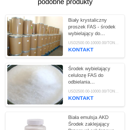
podobne produkty
SITEMAP
PRIVACY
Biały krystaliczny
proszek FAS - środek
POLICY
wybielający do
produkcji papieru
USD2500.00-10000.00/TON MOQ:500 KG
celulozowego
KONTAKT
Środek wybielający
celulozę FAS do
odbielania
redukcyjnego i
USD2500.00-10000.00/TON MOQ:500 KG
odbielania papieru
KONTAKT
Biała emulsja AKD
Środek zaklejający