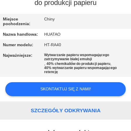
KONTROLA
do produkcji papieru
JAKOŚCI
Miejsce
Chiny
pochodzenia:
SKONTAKTUJ
Nazwa handlowa:
HUATAO
SIĘ
Numer modelu:
HT-RA40
Z
Najważniejsze:
Wytwarzanie papieru wspomagającego
NAMI
zatrzymywanie białej emulsji
,
,
40% chemikaliów do produkcji papieru
40% wytwarzanie papieru wspomagającego
retencję
AKTUALNOŚCI
SKONTAKTUJ SIĘ Z NAMI!
POPROSIĆ
O
SZCZEGÓŁY ODKRYWANIA
WYCENĘ