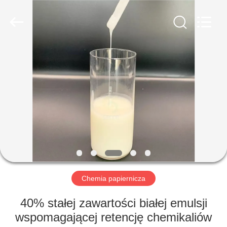
HUATAO
LOVER
LTD.
All
Rights
Reserved.
DOM
PRODUKTY
O
NAS
WYCIECZKA
PO
Chemia papiernicza
FABRYCE
40% stałej zawartości białej emulsji
wspomagającej retencję chemikaliów