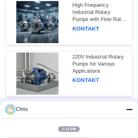
SITEMAP
High Frequency
Industrial Rotary
Pumps with Flow Rate
PRIVACY
and Pressure
KONTAKT
POLICY
220V Industrial Rotary
Pumps for Various
Applications
KONTAKT
Chris
popularne kategorie
Wszystko
1:14 PM
Materiał nietkany
Rolki przemysłowe