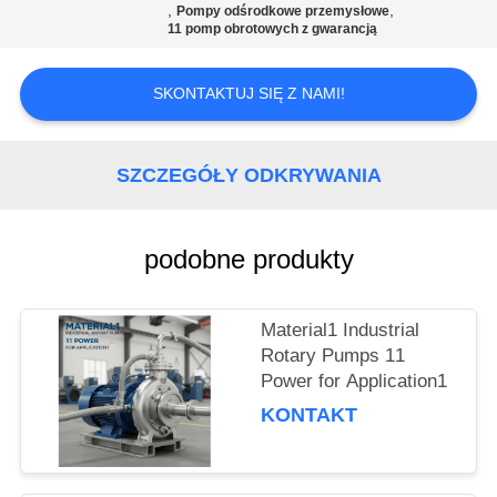
KONTROLA
,
,
Pompy odśrodkowe przemysłowe
11 pomp obrotowych z gwarancją
JAKOŚCI
SKONTAKTUJ SIĘ Z NAMI!
SKONTAKTUJ
SIĘ
SZCZEGÓŁY ODKRYWANIA
Z
NAMI
podobne produkty
AKTUALNOŚCI
Material1 Industrial
Rotary Pumps 11
POPROSIĆ
Power for Application1
O
KONTAKT
WYCENĘ