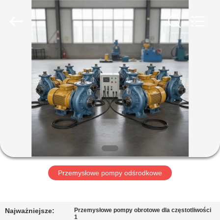
HUATAO
LOVER
LTD.
All
Rights
Reserved.
DOM
PRODUKTY
O
NAS
WYCIECZKA
PO
Przemysłowe pompy odśrodkowe
FABRYCE
Najważniejsze:
Przemysłowe pompy obrotowe dla częstotliwości
1