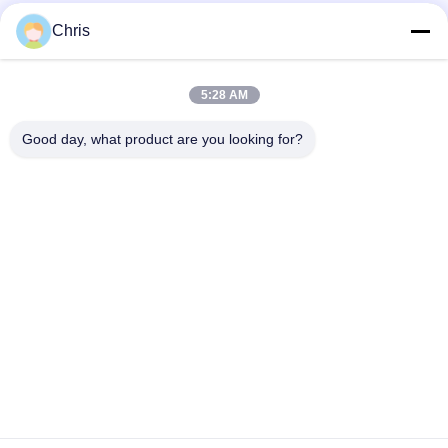
Sizer Rolls
Chris
popularne kategorie
Wszystko
5:28 AM
Materiał nietkany
Rolki przemysłowe
Good day, what product are you looking for?
Panele ekranu
Pas przemysłowy
poliuretanowego
Koc izolacyjny z
Filtr przemysłowy
aerożelu
Przemysłowe pompy
Filc przemysłowy
odśrodkowe