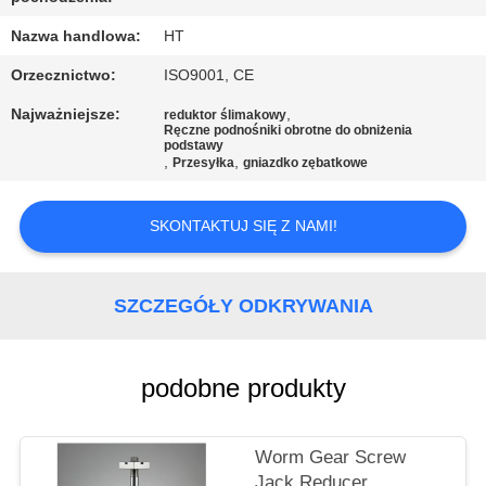
KONTROLA
JAKOŚCI
Nazwa handlowa:
HT
Orzecznictwo:
ISO9001, CE
SKONTAKTUJ
Najważniejsze:
,
reduktor ślimakowy
Ręczne podnośniki obrotne do obniżenia
SIĘ
podstawy
,
,
Przesyłka
gniazdko zębatkowe
Z
NAMI
SKONTAKTUJ SIĘ Z NAMI!
AKTUALNOŚCI
SZCZEGÓŁY ODKRYWANIA
POPROSIĆ
podobne produkty
O
WYCENĘ
Worm Gear Screw
Jack Reducer