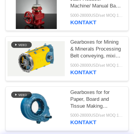
SITEMAP
Machine/ Manual Base
Rotating Reduction Lift/
5000-28000USD/set MOQ:1 SET
Transmission Worm
PRIVACY
KONTAKT
Gear Screw Jack
POLICY
Gearboxes for Mining
& Minerals Processing
Belt conveying, mixing,
agitating and drying
5000-28000USD/set MOQ:1 SET
KONTAKT
Gearboxes for for
Paper, Board and
Tissue Making
Machines/
5000-28000USD/set MOQ:1 SET
Replacement Kumera
KONTAKT
Gear Drives for Press
rolls, Dryer Cylinders,