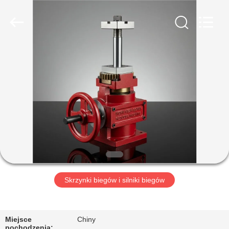
HUATAO
LOVER
LTD.
All
Rights
Reserved.
DOM
PRODUKTY
O
NAS
WYCIECZKA
PO
Skrzynki biegów i silniki biegów
FABRYCE
Miejsce
Chiny
pochodzenia: