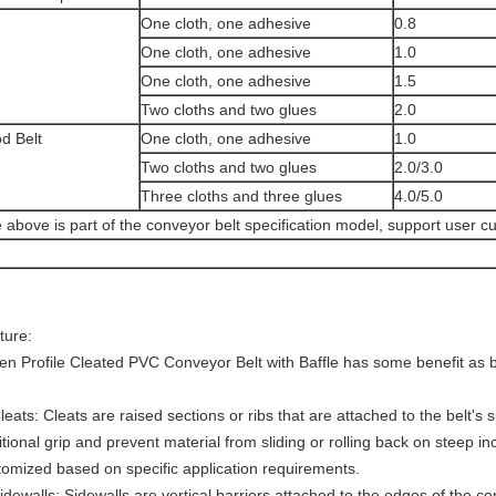
One cloth, one adhesive
0.8
One cloth, one adhesive
1.0
One cloth, one adhesive
1.5
Two cloths and two glues
2.0
d Belt
One cloth, one adhesive
1.0
Two cloths and two glues
2.0/3.0
Three cloths and three glues
4.0/5.0
 above is part of the conveyor belt specification model, support user c
ture:
en Profile Cleated PVC Conveyor Belt with Baffle has some benefit as 
leats: Cleats are raised sections or ribs that are attached to the belt's 
tional grip and prevent material from sliding or rolling back on steep i
tomized based on specific application requirements.
idewalls: Sidewalls are vertical barriers attached to the edges of the co