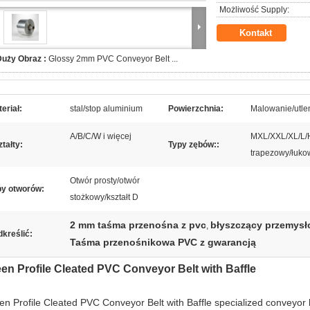
Możliwość Supply:
Kontakt
Duży Obraz :
Glossy 2mm PVC Conveyor Belt ...
eriał:
stal/stop aluminium
Powierzchnia:
Malowanie/utle
A/B/C/W i więcej
MXL/XXL/XL/L/
tałty:
Typy zębów::
trapezowy/łuko
Otwór prosty/otwór
py otworów:
stożkowy/kształt D
2 mm taśma przenośna z pvc
błyszczący przemysł
,
kreślić:
Taśma przenośnikowa PVC z gwarancją
en Profile Cleated PVC Conveyor Belt with Baffle
en Profile Cleated PVC Conveyor Belt with Baffle specialized conveyor 