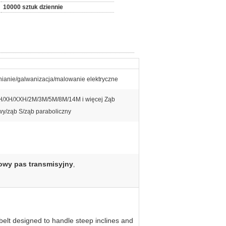
10000 sztuk dziennie
nianie/galwanizacja/malowanie elektryczne
H/XH/XXH/2M/3M/5M/8M/14M i więcej Ząb
wy/ząb S/ząb paraboliczny
owy pas transmisyjny
,
belt designed to handle steep inclines and