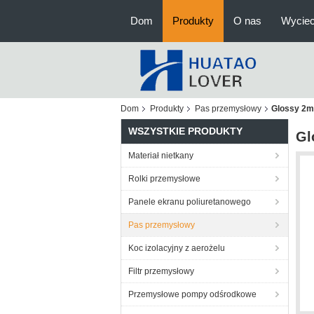
Dom
Produkty
O nas
Wyciec
Dom
Produkty
Pas przemysłowy
Glossy 2m
WSZYSTKIE PRODUKTY
Gl
Materiał nietkany
Rolki przemysłowe
Panele ekranu poliuretanowego
Pas przemysłowy
Koc izolacyjny z aerożelu
Filtr przemysłowy
Przemysłowe pompy odśrodkowe