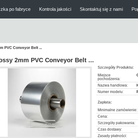
zka po fabryce
Kontrola jakości
Skontaktuj się z nami
Po
m PVC Conveyor Belt ...
ossy 2mm PVC Conveyor Belt ...
Szczegóły Produktu:
Miejsce
pochodzenia:
Nazwa handlowa:
Numer modelu:
Zapłata:
Minimalne zamówienie:
Cena:
Szczegóły pakowania:
Czas dostawy:
Zasady płatności: