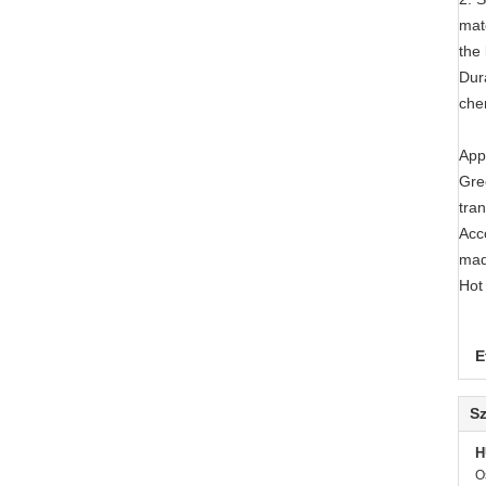
mat
the
Dura
che
Appl
Gre
tra
Acc
ma
Hot 
E
Sz
H
O