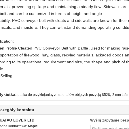
erials, preventing spillage and maintaining a steady flow. Sidewalls ar
 belt and can be customized in terms of height and angle.
bility: PVC conveyor belt with cleats and sidewalls are known for their 
micals, and moisture. They can withstand demanding operating condition
ication:
en Profile Cleated PVC Conveyor Belt with Baffle ,Used for making raised
nsportation of firewood, hay, glass, recyled materials, ackaged goods an
ording to its operational requirement and size, the shape and pitch of 
de
Selling
,
,
tykietka:
paska do przyklejania
z materiałów objętych pozycją 8528
2 mm taśm
czegóły kontaktu
UATAO LOVER LTD
Wyślij zapytanie bez
soba kontaktowa:
Maple