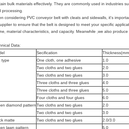
ain bulk materials effectively. They are commonly used in industries su
d processing.
n considering PVC conveyor belt with cleats and sidewalls, it's importa
upplier to ensure that the belt is designed to meet your specific applica
line, material characteristics, and capacity. Meanwhile ,we also produc
hnical Data:
del
Secification
Thickness(mm
t type
One cloth, one adhesive
1.0
Two cloths and two glues
2.0
Two cloths and two glues
3.0
Three cloths and three glues
4.0
Three cloths and three glues
5.0
Four cloths and four glues
6.0
en diamond pattern
Two cloths and two glues
2.0
Two cloths and two glues
3.0
ck matte
Two cloths and two glues
2.0/3.0
en lawn pattern
5.0