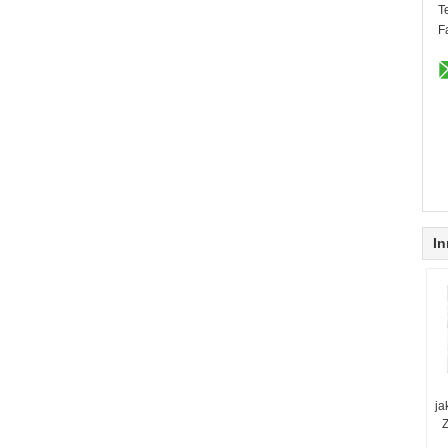
T
F
In
ja
Z