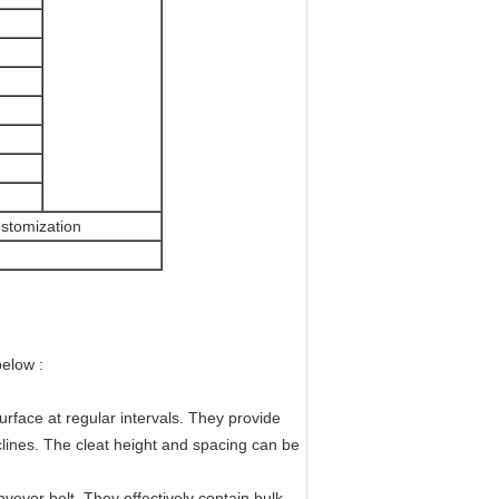
ustomization
below :
surface at regular intervals. They provide
nclines. The cleat height and spacing can be
nveyor belt. They effectively contain bulk