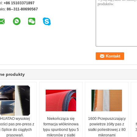
el:
+86 15103371897
aks:
86--311-80690567
ne produkty
HUATAO wysokiej
Niekończąca się
1600 Przepuszczający
kości pas pre-press z
formacja włókninowa
powietrze żółty pas z
-Splice do ciągłych
typu spunbond typu 5
siatki poliestrowej z 80
prasowań.
mikronów z siatki
mikronami