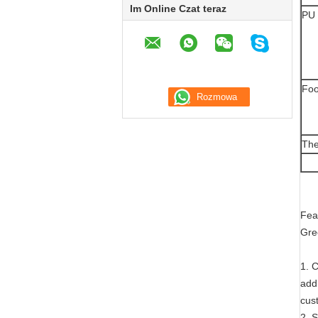
Im Online Czat teraz
PU
Foo
The
Fea
Gre
1. C
addi
cus
2. S