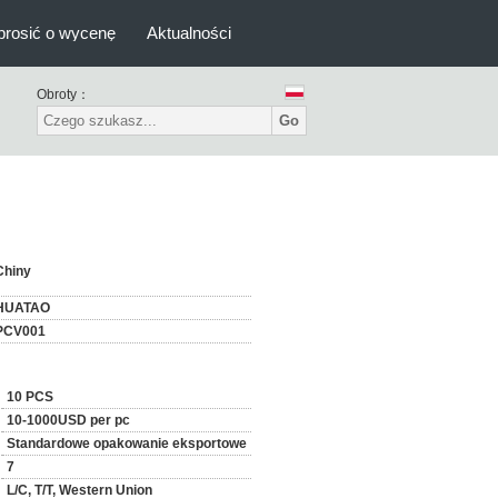
prosić o wycenę
Aktualności
Obroty：
Go
Chiny
HUATAO
PCV001
10 PCS
10-1000USD per pc
Standardowe opakowanie eksportowe
7
L/C, T/T, Western Union