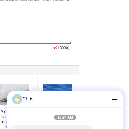
(
0
/ 3000)
Chris
Poliestrowy pasek
7,15 mm Szerokość
filtracyjny o grubości
pętli spiralnej
11:24 AM
3,15 mm Biała prasa
Poliestrowy pasek
spiralna do
filtracyjny Niebieska