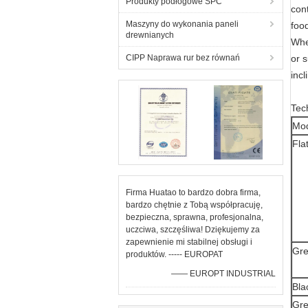
Produkty podłogowe SPC
cont
Maszyny do wykonania paneli
foo
drewnianych
Whe
CIPP Naprawa rur bez równań
or s
inc
Tec
Mo
Fla
Firma Huatao to bardzo dobra firma,
bardzo chętnie z Tobą współpracuję,
bezpieczna, sprawna, profesjonalna,
uczciwa, szczęśliwa! Dziękujemy za
zapewnienie mi stabilnej obsługi i
Gre
produktów. ----- EUROPAT
—— EUROPT INDUSTRIAL
Bla
Gre